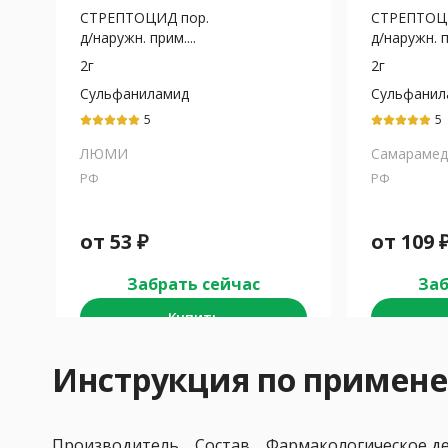
СТРЕПТОЦИД пор.
СТРЕПТОЦ
д/наружн. прим....
д/наружн. п
2г
2г
Сульфаниламид
Сульфанил
5
5
ЛЮМИ
Самараме
РФ
РФ
от
53
₽
от
109
Забрать сейчас
Заб
Купить
Инструкция по приме
Производитель
Состав
Фармакологическое д