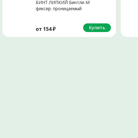
БИНТ ЛИПКИЙ Бинтли-М
фиксир. проницаемый
10х200см
Купить
от
154
₽