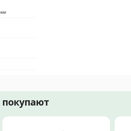
нии
е покупают