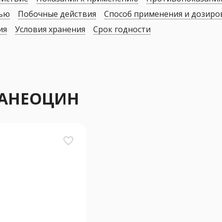
дью
Побочные действия
Способ применения и дозиро
ия
Условия хранения
Срок годности
 БАНЕОЦИН
favorite_border