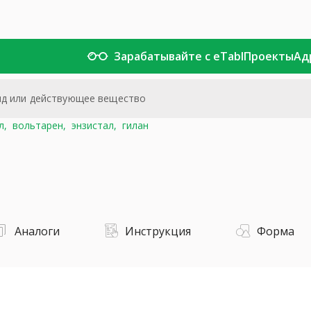
Зарабатывайте с eTabl
Проекты
Ад
л,
вольтарен,
энзистал,
гилан
Аналоги
Инструкция
Форма