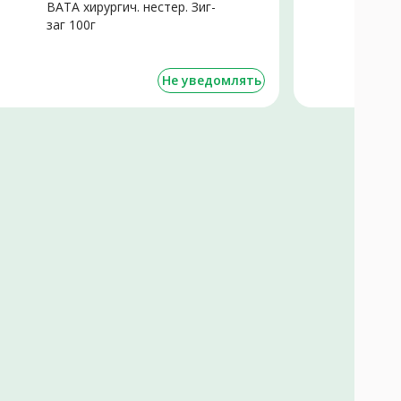
ВАТА хирургич. нестер. Зиг-
В
заг 100г
з
Не уведомлять
о