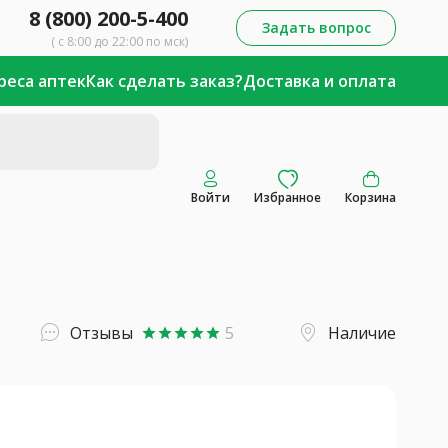
8 (800) 200-5-400
Задать вопрос
( с 8:00 до 22:00 по мск)
реса аптек
Как сделать заказ?
Доставка и оплата
Войти
Избранное
Корзина
Отзывы
5
Наличие
star
star
star
star
star