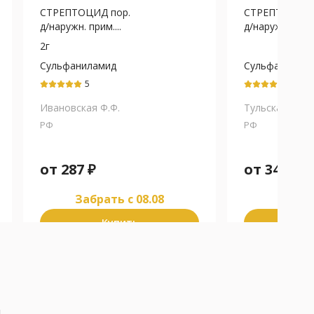
СТРЕПТОЦИД пор.
СТРЕПТОЦИД 
д/наружн. прим....
д/наружн. прим.
2г
Сульфаниламид
Сульфанилам
5
5
Ивановская Ф.Ф.
Тульская Ф.Ф.
РФ
РФ
от
287
₽
от
34
₽
Забрать c 08.08
Забра
Купить
К
я