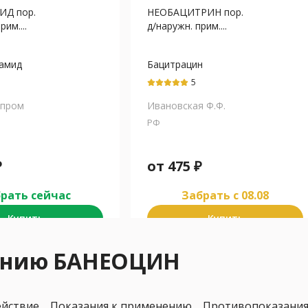
ИД пор.
НЕОБАЦИТРИН пор.
рим....
д/наружн. прим....
амид
Бацитрацин
5
дпром
Ивановская Ф.Ф.
РФ
₽
от
475
₽
рать сейчас
Забрать c 08.08
Купить
Купить
нению БАНЕОЦИН
ействие
Показания к применению
Противопоказани