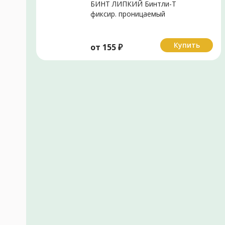
БИНТ ЛИПКИЙ Бинтли-Т
фиксир. проницаемый
неткан. 10х200см (кор.)
Купить
от
155
₽