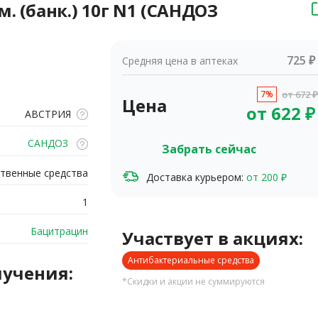
. (банк.) 10г N1 (САНДОЗ
725 ₽
Средняя цена в аптеках
7%
от
672
₽
Цена
от
622
₽
АВСТРИЯ
САНДОЗ
Забрать сейчас
твенные средства
Доставка курьером:
от 200 ₽
1
Бацитрацин
Участвует в акциях:
Антибактериальные средства
лучения:
*Скидки и акции не суммируются