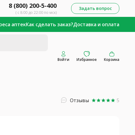
8 (800) 200-5-400
Задать вопрос
( с 8:00 до 22:00 по мск)
реса аптек
Как сделать заказ?
Доставка и оплата
Войти
Избранное
Корзина
Отзывы
5
star
star
star
star
star