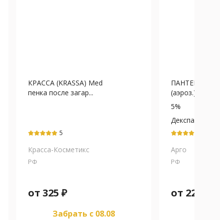
КРАССА (KRASSA) Med
ПАНТЕНОЛ спр
пенка после загар...
(аэроз.) 5% - 5
5%
Декспантенол
5
5
Красса-Косметикс
Арго
РФ
РФ
от
325
₽
от
229
₽
Забрать c 08.08
Забра