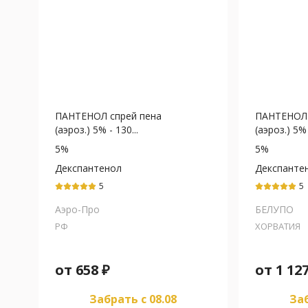
ПАНТЕНОЛ спрей пена
ПАНТЕНОЛ 
(аэроз.) 5% - 130...
(аэроз.) 5% 
5%
5%
Декспантенол
Декспанте
5
5
Аэро-Про
БЕЛУПО
РФ
ХОРВАТИЯ
от
658
₽
от
1 12
Забрать c 08.08
Заб