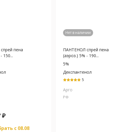
Нет в наличии
спрей пена
ПАНТЕНОЛ спрей пена
- 150...
(аэроз.) 5% - 190...
5%
нол
Декспантенол
5
Арго
РФ
7
₽
рать c 08.08