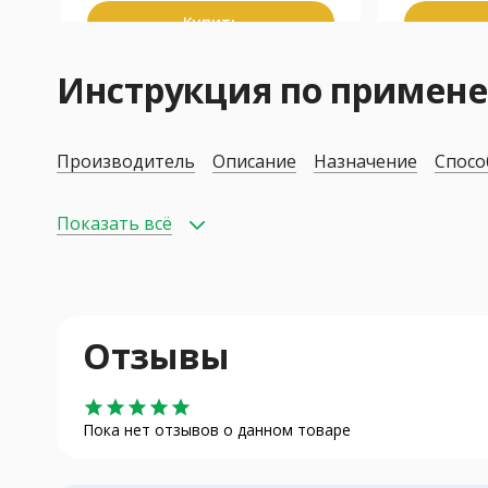
Купить
Инструкция по приме
Производитель
Описание
Назначение
Спосо
Показать всё
Отзывы
star
star
star
star
star
Пока нет отзывов о данном товаре