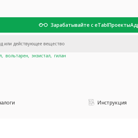
Зарабатывайте с eTabl
Проекты
Ад
л,
вольтарен,
энзистал,
гилан
налоги
Инструкция