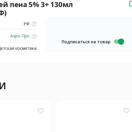
 пена 5% 3+ 130мл
Ф)
РФ
Аэро-Про
Подписаться на товар
етская косметика
И
favorite_border
favorite_border