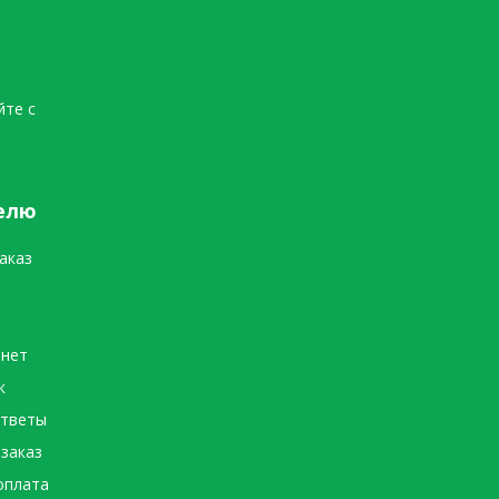
йте с
елю
аказ
инет
к
ответы
 заказ
оплата