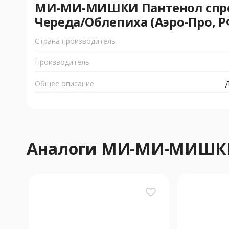
МИ-МИ-МИШКИ Пантенол спрей
Череда/Облепиха (Аэро-Про, Р
Страна производитель
Производитель
Общее описание
Д
Аналоги МИ-МИ-МИШК
favorite_border