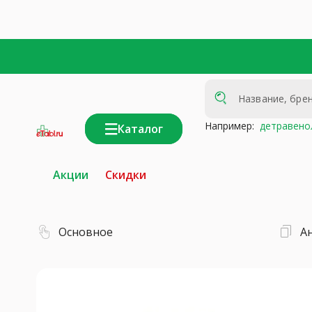
Например:
детравено
Каталог
интернет-
аптека
Акции
Скидки
Основное
А