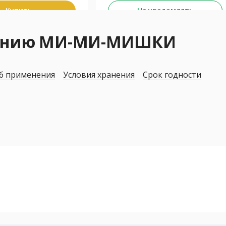
Купить
Не уведомлять
нению МИ-МИ-МИШКИ
б применения
Условия хранения
Срок годности