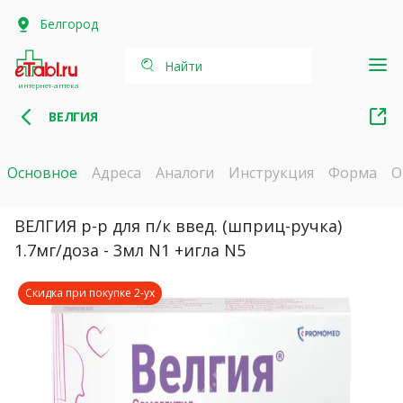
Белгород
Найти
интернет-аптека
ВЕЛГИЯ
Основное
Адреса
Аналоги
Инструкция
Форма
О
ВЕЛГИЯ р-р для п/к введ. (шприц-ручка)
1.7мг/доза - 3мл N1 +игла N5
Скидка при покупке 2-ух