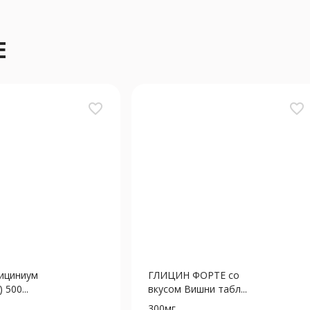
Е
favorite_border
favorite_border
ициниум
ГЛИЦИН ФОРТЕ со
 500...
вкусом Вишни табл...
300мг