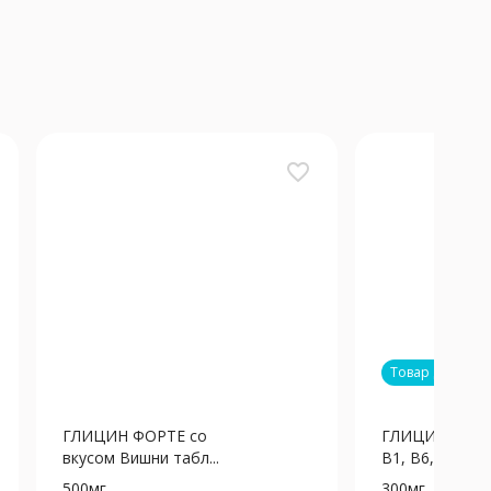
favorite_border
Товар дня
ГЛИЦИН ФОРТЕ со
ГЛИЦИН ФОРТ
вкусом Вишни табл...
B1, B6, B12 таб
500мг
300мг