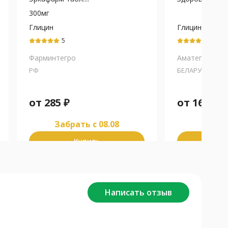
300мг
Глицин
Глицин
5
5
Фарминтегро
Аматег
РФ
БЕЛАРУСЬ
от
285
₽
от
162
₽
Забрать c 08.08
Забра
Купить
К
Написать отзыв