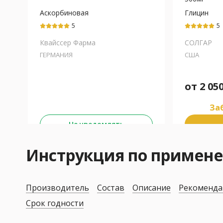
Аскорбиновая
Глицин
кислота+Глицин+Пиридоксин
5
5
(В6)+Тиамина хлорид
(В1)
Квайссер Фарма
СОЛГАР
ГЕРМАНИЯ
США
от
2 05
Заб
Не уведомлять
Инструкция по приме
Производитель
Состав
Описание
Рекоменда
Срок годности