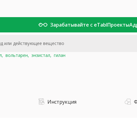
Зарабатывайте с eTabl
Проекты
Ад
л,
вольтарен,
энзистал,
гилан
Инструкция