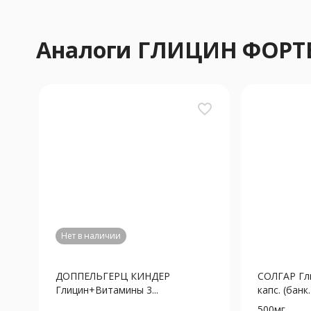
Аналоги ГЛИЦИН ФОРТ
favorite_border
Нет в наличии
ДОППЕЛЬГЕРЦ КИНДЕР
СОЛГАР Гл
Глицин+Витамины 3...
капс. (банк.)
500мг