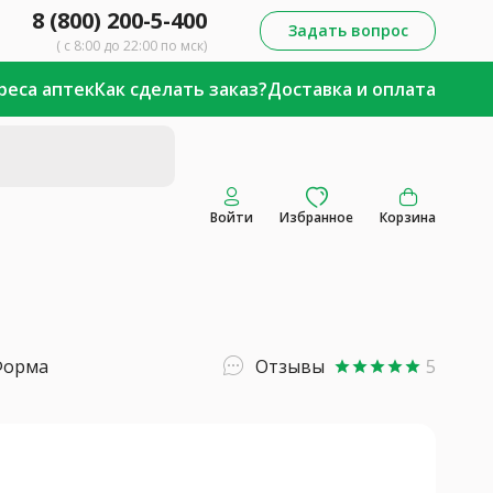
8 (800) 200-5-400
Задать вопрос
( с 8:00 до 22:00 по мск)
реса аптек
Как сделать заказ?
Доставка и оплата
Войти
Избранное
Корзина
Форма
Отзывы
5
star
star
star
star
star