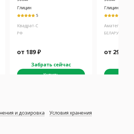
Глицин
Глицин
5
5
Квадрат-С
Аматег
РФ
БЕЛАРУСЬ
от
189
₽
от
299
₽
Забрать сейчас
Забра
Купить
К
нения и дозировка
Условия хранения