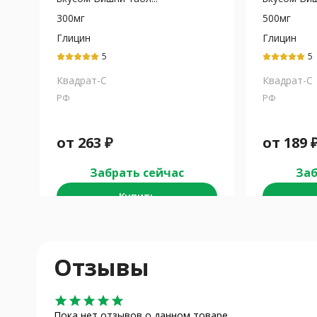
300мг
500мг
Глицин
Глицин
5
5
Квадрат-С
Квадрат-С
РФ
РФ
от
263
₽
от
189
Забрать сейчас
Заб
Купить
Отзывы
star
star
star
star
star
Пока нет отзывов о данном товаре