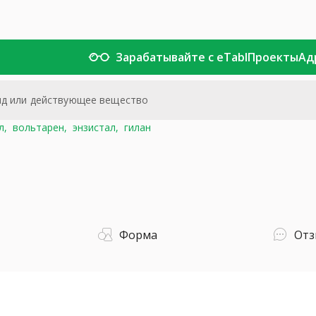
Зарабатывайте с eTabl
Проекты
Ад
л,
вольтарен,
энзистал,
гилан
Форма
От