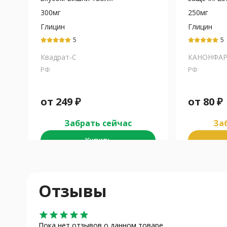
300мг
250мг
Глицин
Глицин
5
5
Квадрат-С
КАНОНФА
РФ
РФ
от
249
₽
от
80
₽
Забрать сейчас
Заб
Купить
Отзывы
star
star
star
star
star
Пока нет отзывов о данном товаре