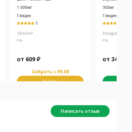
1 000мг
300мг
Глицин
Глицин
5
5
ЭВАЛАР
Квадрат-С
РФ
РФ
от
609
₽
от
349
₽
Забрать c 09.08
Забра
Купить
К
Написать отзыв