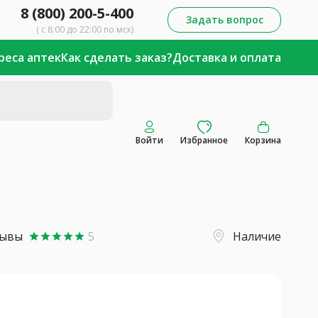
8 (800) 200-5-400
Задать вопрос
( с 8:00 до 22:00 по мск)
реса аптек
Как сделать заказ?
Доставка и оплата
Войти
Избранное
Корзина
зывы
5
Наличие
star
star
star
star
star