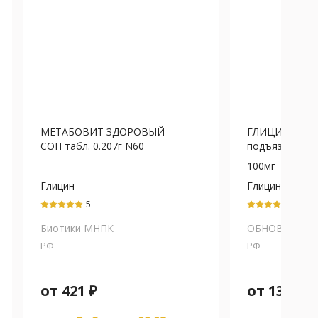
МЕТАБОВИТ ЗДОРОВЫЙ
ГЛИЦИН табл.
СОН табл. 0.207г N60
подъязычн. 100
100мг
Глицин
Глицин
5
5
Биотики МНПК
ОБНОВЛЕНИЕ
РФ
РФ
от
421
₽
от
139
₽