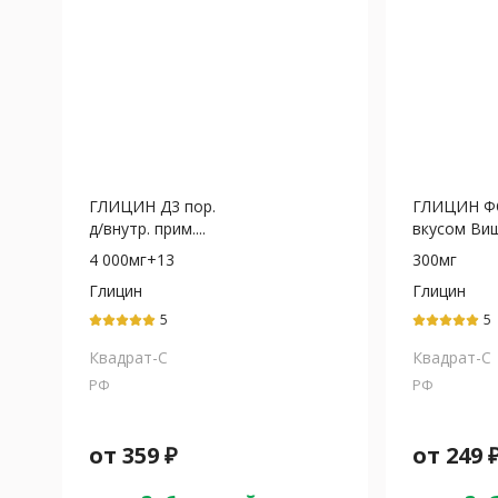
ГЛИЦИН Д3 пор.
ГЛИЦИН Ф
д/внутр. прим....
вкусом Виш
4 000мг+13
300мг
Глицин
Глицин
5
5
Квадрат-С
Квадрат-С
РФ
РФ
от
359
₽
от
249