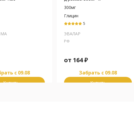
300мг
Глицин
5
РМА
ЭВАЛАР
РФ
от
164
₽
рать c 09.08
Забрать c 09.08
Купить
Купить