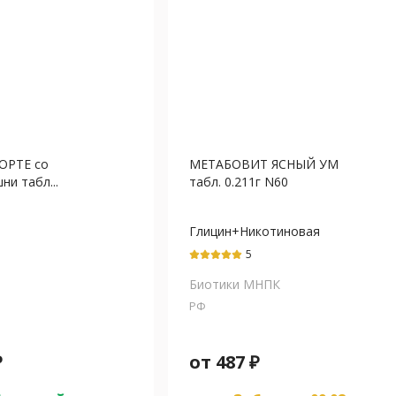
ОРТЕ со
МЕТАБОВИТ ЯСНЫЙ УМ
ни табл...
табл. 0.211г N60
Глицин+Никотиновая
кислота (РР-В3)
5
Биотики МНПК
РФ
₽
от
487
₽