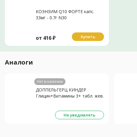
КОЭНЗИМ Q10 ФОРТЕ капс.
33мг - 0.7г N30
Купить
от
416
₽
Аналоги
Нет в наличии
ДОППЕЛЬГЕРЦ КИНДЕР
Глицин+Витамины 3+ табл. жев.
0.6г N60 Апельсин
Не уведомлять