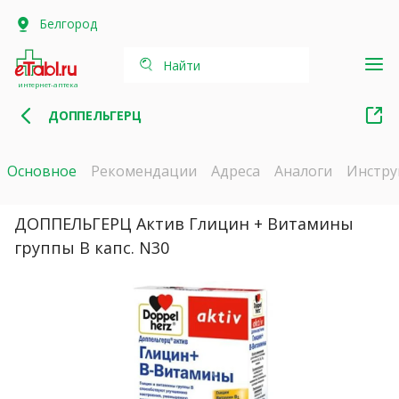
Белгород
Найти
интернет-аптека
ДОППЕЛЬГЕРЦ
Основное
Рекомендации
Адреса
Аналоги
Инстру
ДОППЕЛЬГЕРЦ Актив Глицин + Витамины
группы В капс. N30