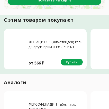
Показать на карте
С этим товаром покупают
ФЕНИЦИТОЛ (Диметинден) гель
д/наруж. прим 0.1% - 50г N1
Купить
от
566
₽
Аналоги
ФЕКСОФЕНАДИН табл. п.п.о.