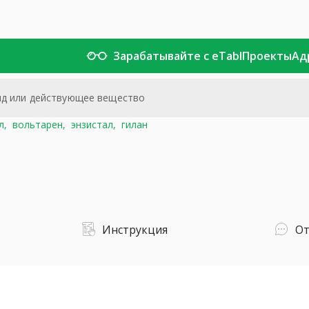
Зарабатывайте с eTabl
Проекты
Ад
л,
вольтарен,
энзистал,
гилан
Инструкция
О