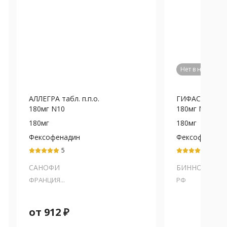
Нет в наличии
АЛЛЕГРА табл. п.п.о.
ГИФАСТ табл. 
180мг N10
180мг N10
180мг
180мг
Фексофенадин
Фексофенади
5
5
САНОФИ
БИННОФАРМ
ФРАНЦИЯ...
РФ
от
912
₽