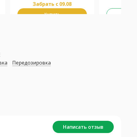
Забрать c 09.08
Купить
Не у
я
вка
Передозировка
Написать отзыв