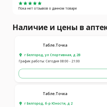
star
star
star
star
star
Пока нет отзывов о данном товаре
Наличие и цены в апт
Табле.Точка
г Белгород, ул Спортивная, д 2В
График работы: Сегодня 08:00 - 21:00
Табле.Точка
г Белгород, б-р Юности, д 2