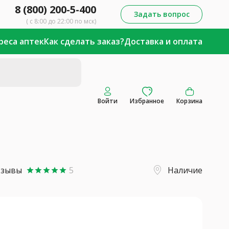
8 (800) 200-5-400
Задать вопрос
( с 8:00 до 22:00 по мск)
реса аптек
Как сделать заказ?
Доставка и оплата
Войти
Избранное
Корзина
тзывы
5
Наличие
star
star
star
star
star