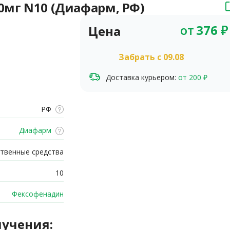
0мг N10 (Диафарм, РФ)
от
376
₽
Цена
Забрать c 09.08
Доставка курьером:
от 200 ₽
РФ
Диафарм
твенные средства
10
Фексофенадин
лучения: