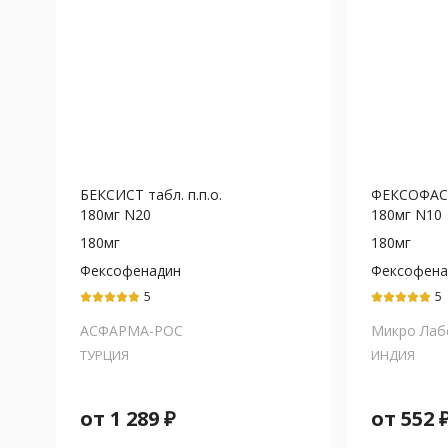
БЕКСИСТ табл. п.п.о.
ФЕКСОФАСТ 
180мг N20
180мг N10
180мг
180мг
Фексофенадин
Фексофена
5
5
АСФАРМА-РОС
Микро Лаб
ТУРЦИЯ
ИНДИЯ
от
1 289
₽
от
552