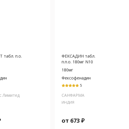
табл. п.о.
ФЕКСАДИН табл.
п.п.о. 180мг N10
180мг
дин
Фексофенадин
5
с Лимитед
САНФАРМА
ИНДИЯ
₽
от
673
₽