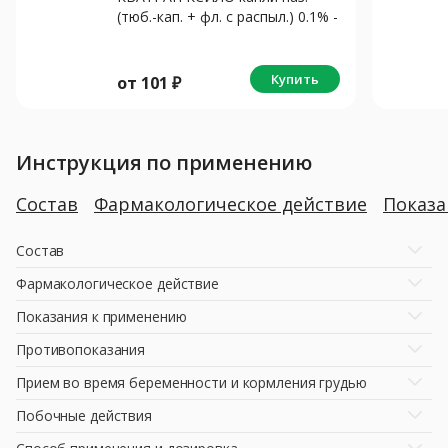
(тюб.-кап. + фл. с распыл.) 0.1% -
15мл N1
Купить
от
101
₽
Инструкция по применению
Состав
Фармакологическое действие
Показ
Состав
Фармакологическое действие
Показания к применению
Противопоказания
Прием во время беременности и кормления грудью
Побочные действия