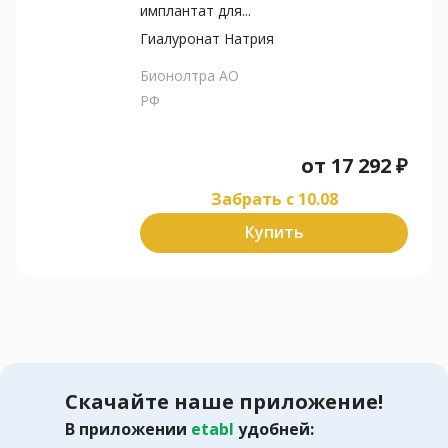
имплантат для...
Гиалуронат Натрия
Бионолтра АО
РФ
от
17 292
₽
Забрать c 10.08
Купить
Скачайте наше приложение!
В приложении
etabl
удобней: