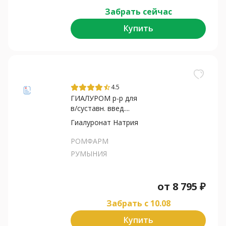
Забрать сейчас
Купить
4.5
star_half
ГИАЛУРОМ р-р для
в/суставн. введ....
Гиалуронат Натрия
РОМФАРМ
РУМЫНИЯ
от
8 795
₽
Забрать c 10.08
Купить