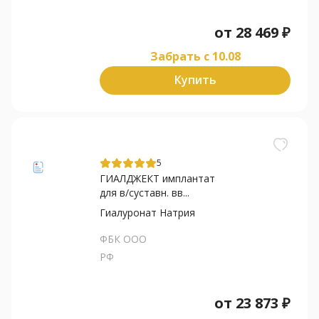
от
28 469
₽
Забрать c 10.08
Купить
5
ГИАЛДЖЕКТ имплантат
для в/суставн. вв...
Гиалуронат Натрия
ФБК ООО
РФ
от
23 873
₽