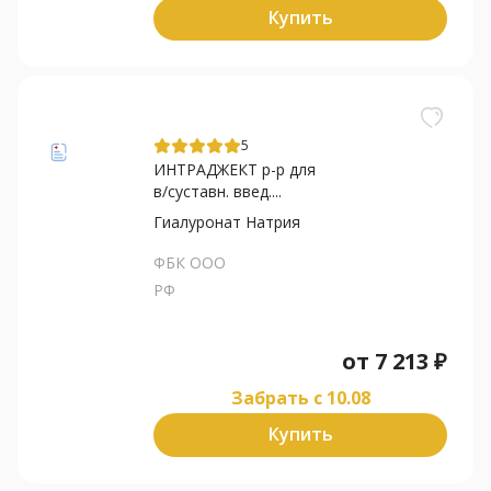
Купить
5
ИНТРАДЖЕКТ р-р для
в/суставн. введ....
Гиалуронат Натрия
ФБК ООО
РФ
от
7 213
₽
Забрать c 10.08
Купить