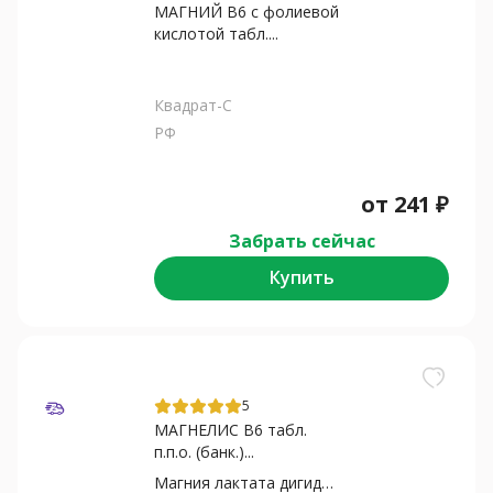
МАГНИЙ В6 с фолиевой
кислотой табл....
Квадрат-С
РФ
от
241
₽
Забрать сейчас
Купить
5
МАГНЕЛИС В6 табл.
п.п.о. (банк.)...
Магния лактата дигидрат