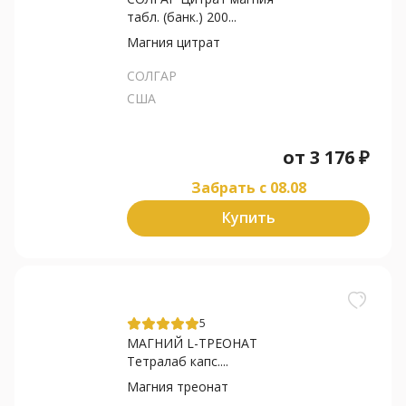
табл. (банк.) 200...
Магния цитрат
СОЛГАР
США
от
3 176
₽
Забрать c 08.08
Купить
5
МАГНИЙ L-ТРЕОНАТ
Тетралаб капс....
Магния треонат