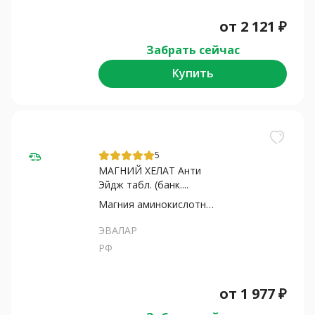
от
2 121
₽
Забрать сейчас
Купить
5
МАГНИЙ ХЕЛАТ Анти
Эйдж табл. (банк....
Магния аминокислотный хелат
ЭВАЛАР
РФ
от
1 977
₽