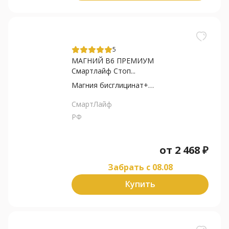
5
МАГНИЙ В6 ПРЕМИУМ
Смартлайф Стоп...
Магния бисглицинат+Пирид...
СмартЛайф
РФ
от
2 468
₽
Забрать c 08.08
Купить