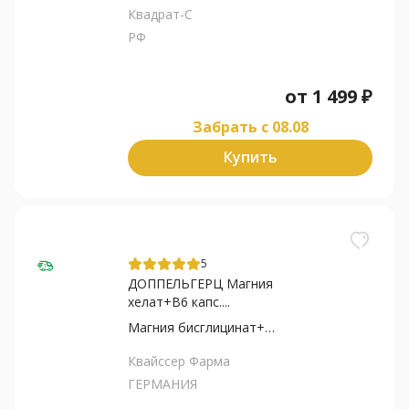
Квадрат-С
РФ
от
1 499
₽
Забрать c 08.08
Купить
5
ДОППЕЛЬГЕРЦ Магния
хелат+В6 капс....
Магния бисглицинат+Пирид...
Квайссер Фарма
ГЕРМАНИЯ