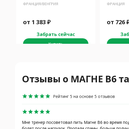
ФРАНЦИЯ/ВЕНГРИЯ
ФРАНЦИЯ
от
1 383
₽
от
726
Забрать сейчас
Заб
Купить
Отзывы о МАГНЕ В6 таб
star
star
star
star
star
Рейтинг 5 на основе 5 отзывов
star
star
star
star
star
Мне тренер посоветовал пить Магне В6 во время по
болят после нагрузок. Пропали спамы, больше получ