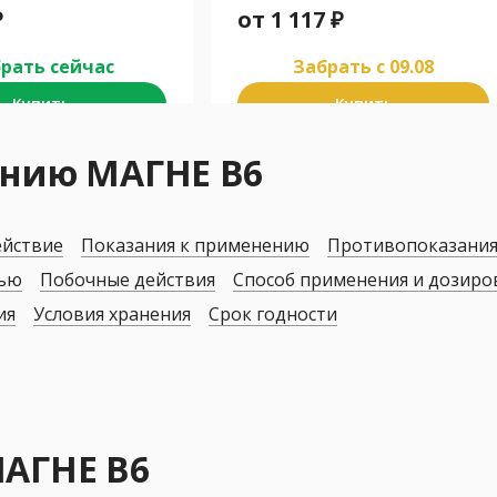
₽
от
1 117
₽
рать сейчас
Забрать c 09.08
Купить
Купить
ению МАГНЕ В6
ействие
Показания к применению
Противопоказани
дью
Побочные действия
Способ применения и дозиро
ия
Условия хранения
Срок годности
МАГНЕ В6