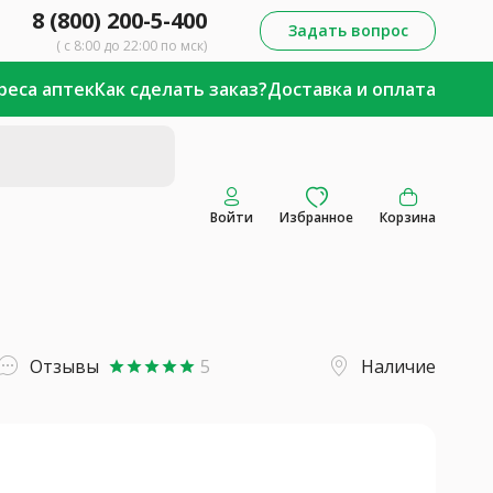
8 (800) 200-5-400
Задать вопрос
( с 8:00 до 22:00 по мск)
реса аптек
Как сделать заказ?
Доставка и оплата
Войти
Избранное
Корзина
Отзывы
5
Наличие
star
star
star
star
star