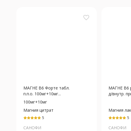
favorite_border
МАГНЕ В6 Форте табл.
МАГНЕ В6 
п.п.о. 100мг+10мг...
д/внутр. при
100мг+10мг
Магния цитрат
Магния ла
дигидрат
5
5
САНОФИ
САНОФИ