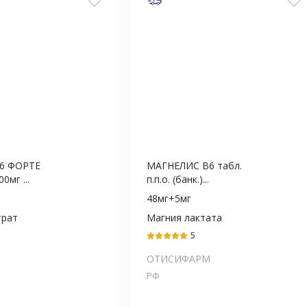
favorite_border
favorite_border
6 ФОРТЕ
МАГНЕЛИС В6 табл.
00мг ...
п.п.о. (банк.)...
48мг+5мг
трат
Магния лактата
дигидрат
5
ОТИСИФАРМ
РФ