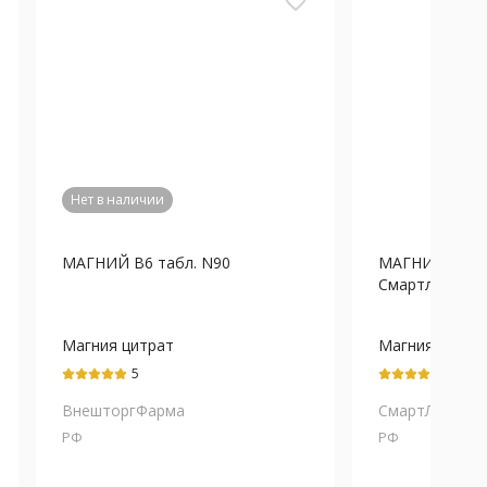
favorite_border
Нет в наличии
МАГНИЙ В6 табл. N90
МАГНИЙ В6 
Смартлайф Сто
Магния цитрат
Магния
бисглицинат+
5
5
(В6)
ВнешторгФарма
СмартЛайф
РФ
РФ