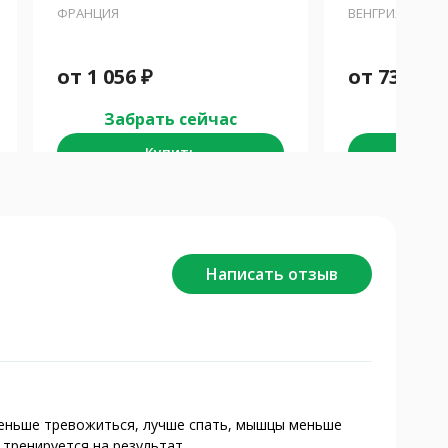
ФРАНЦИЯ
ВЕНГРИЯ
от
1 056
₽
от
732
₽
Забрать сейчас
Забра
Купить
К
Написать отзыв
меньше тревожиться, лучше спать, мышцы меньше
тренируется на результат.