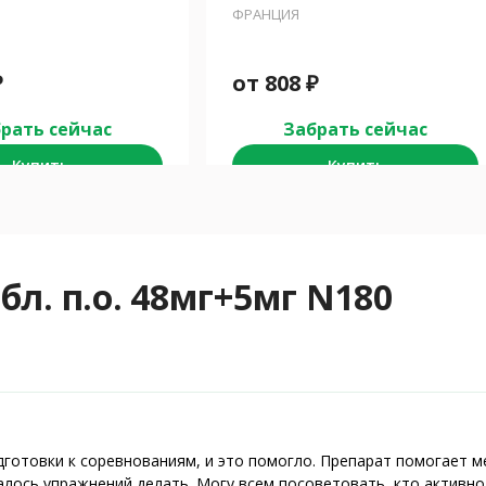
ФРАНЦИЯ
₽
от
808
₽
рать сейчас
Забрать сейчас
Купить
Купить
л. п.о. 48мг+5мг N180
дготовки к соревнованиям, и это помогло. Препарат помогает 
алось упражнений делать. Могу всем посоветовать, кто активно 