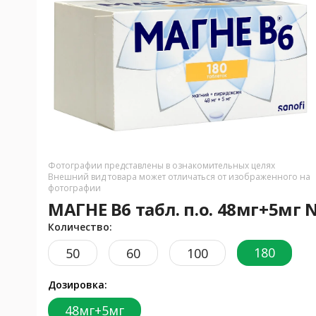
Фотографии представлены в ознакомительных целях
Внешний вид товара может отличаться от изображенного на
фотографии
МАГНЕ В6 табл. п.о. 48мг+5мг
Количество:
180
50
60
100
Дозировка:
48мг+5мг