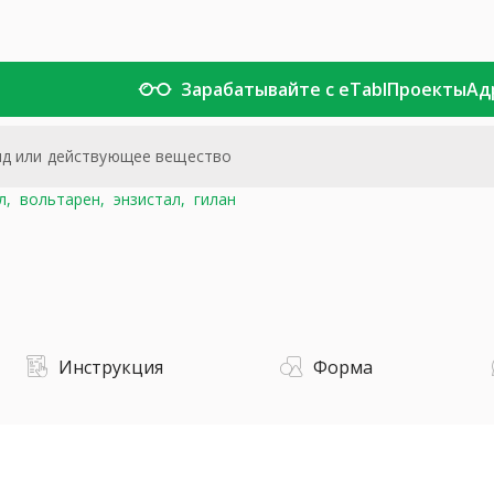
Зарабатывайте с eTabl
Проекты
Ад
л,
вольтарен,
энзистал,
гилан
Инструкция
Форма