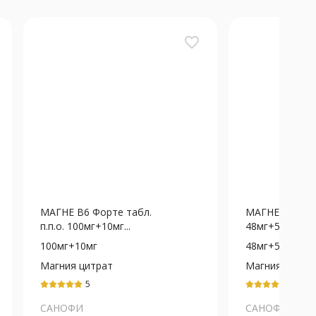
favorite_border
МАГНЕ В6 Форте табл.
МАГНЕ В6 табл
п.п.о. 100мг+10мг...
48мг+5мг N60
100мг+10мг
48мг+5мг
Магния цитрат
Магния
лактат+Пирид
5
5
(В6)
САНОФИ
САНОФИ