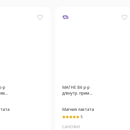
favorite_border
favorite_border
р-р
МАГНЕ В6 р-р
м....
д/внутр. прим....
ктата
Магния лактата
дигидрат
5
САНОФИ