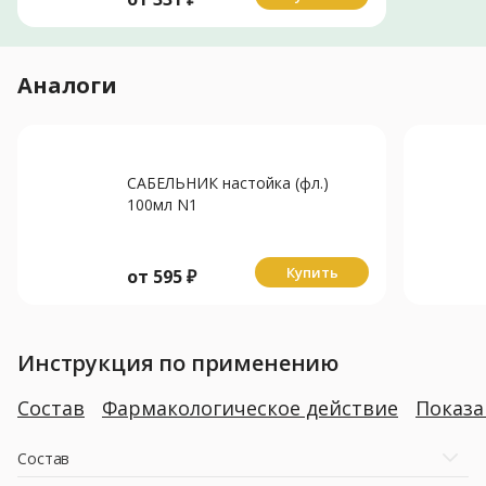
Аналоги
САБЕЛЬНИК настойка (фл.)
100мл N1
Купить
от
595
₽
Инструкция по применению
Состав
Фармакологическое действие
Показ
Состав