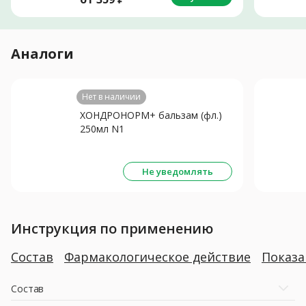
Аналоги
Нет в наличии
ХОНДРОНОРМ+ бальзам (фл.)
250мл N1
Не уведомлять
Инструкция по применению
Состав
Фармакологическое действие
Показ
Состав