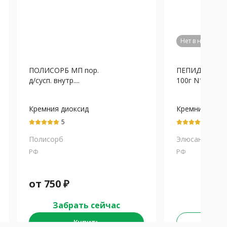
Нет в наличии
ПОЛИСОРБ МП пор.
ПЕПИДОЛ ПЛЮ
д/сусп. внутр....
100г N1
Кремния диоксид
Кремния диок
коллоидный
коллоидный+П
5
5
Полисорб
Элюсан НПЦ
РФ
РФ
от
750
₽
Забрать сейчас
Купить
Не у