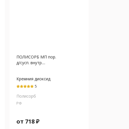
ПОЛИСОРБ МП пор.
д/сусп. внутр....
Кремния диоксид
коллоидный
5
Полисорб
РФ
от
718
₽