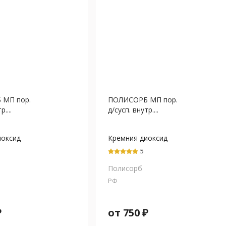
 МП пор.
ПОЛИСОРБ МП пор.
....
д/сусп. внутр....
иоксид
Кремния диоксид
й
коллоидный
5
Полисорб
РФ
₽
от
750
₽