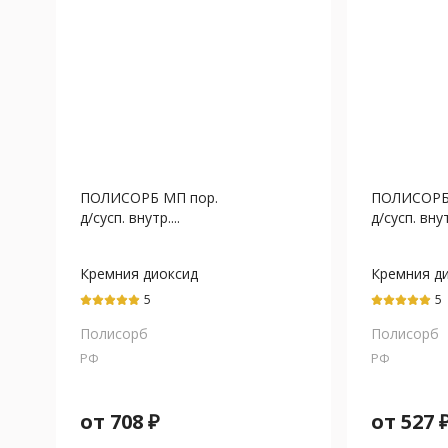
ПОЛИСОРБ МП пор.
ПОЛИСОРБ
д/сусп. внутр....
д/сусп. внутр
Кремния диоксид
Кремния д
коллоидный
коллоидны
5
5
Полисорб
Полисорб
РФ
РФ
от
708
₽
от
527