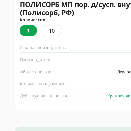
ПОЛИСОРБ МП пор. д/сусп. внутр
(Полисорб, РФ)
Количество:
1
10
Страна производитель
Производитель
Общее описание
Лекарс
Количество в упаковке
Действующее вещество
Кремния ди