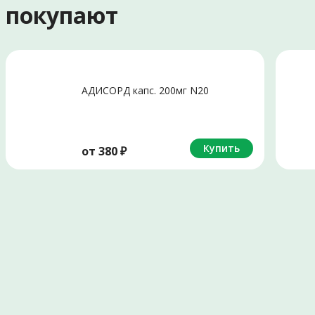
е покупают
АДИСОРД капс. 200мг N20
Купить
от
380
₽