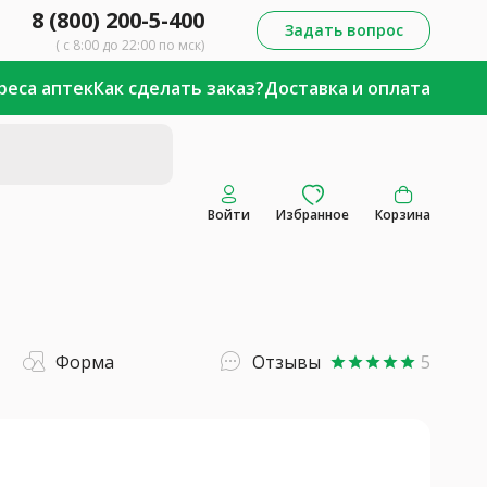
8 (800) 200-5-400
Задать вопрос
( с 8:00 до 22:00 по мск)
реса аптек
Как сделать заказ?
Доставка и оплата
Войти
Избранное
Корзина
Форма
Отзывы
5
star
star
star
star
star