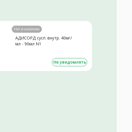
Нет в наличии
АДИСОРД сусп. внутр. 40мг/
мл - 90мл N1
Не уведомлять