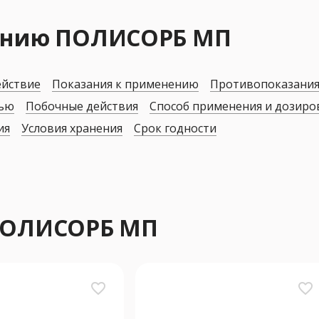
нению ПОЛИСОРБ МП
ействие
Показания к применению
Противопоказани
дью
Побочные действия
Способ применения и дозиро
ия
Условия хранения
Срок годности
 ПОЛИСОРБ МП
favorite_border
favorite_border