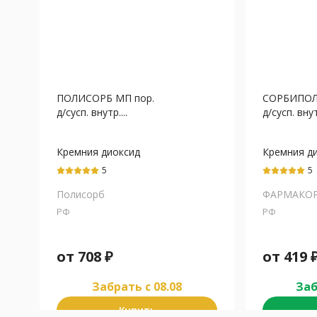
ПОЛИСОРБ МП пор.
СОРБИПОЛ 
д/сусп. внутр....
д/сусп. внутр
Кремния диоксид
Кремния д
коллоидный
коллоидны
5
5
Полисорб
ФАРМАКО
РФ
РФ
от
708
₽
от
419
Забрать c 08.08
Заб
Купить