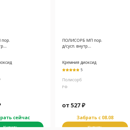
пор.
ПОЛИСОРБ МП пор.
....
д/сусп. внутр....
иоксид
Кремния диоксид
й
коллоидный
5
Р
Полисорб
РФ
₽
от
527
₽
рать сейчас
Забрать c 08.08
Купить
Купить