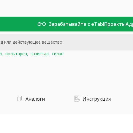
Зарабатывайте с eTabl
Проекты
Ад
л,
вольтарен,
энзистал,
гилан
Аналоги
Инструкция