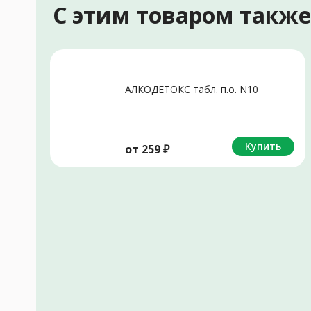
С этим товаром такж
АЛКОДЕТОКС табл. п.о. N10
Купить
от
259
₽