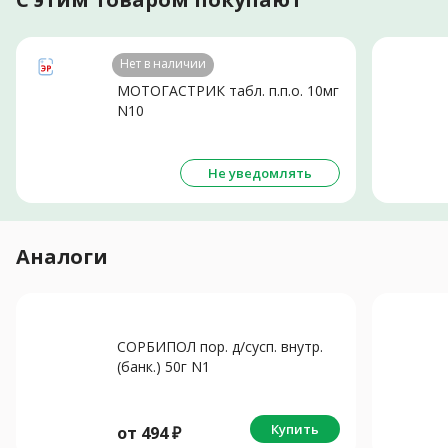
Нет в наличии
МОТОГАСТРИК табл. п.п.о. 10мг
N10
Не уведомлять
Аналоги
СОРБИПОЛ пор. д/сусп. внутр.
(банк.) 50г N1
Купить
от
494
₽