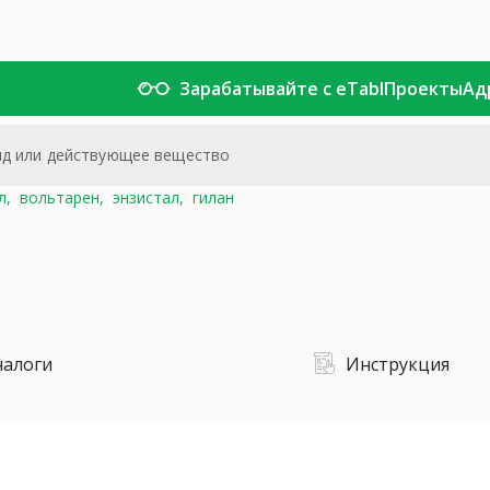
Зарабатывайте с eTabl
Проекты
Ад
л,
вольтарен,
энзистал,
гилан
налоги
Инструкция