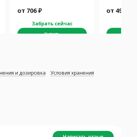
от
706
₽
от
494
₽
Забрать сейчас
Забра
Купить
К
нения и дозировка
Условия хранения
Написать отзыв