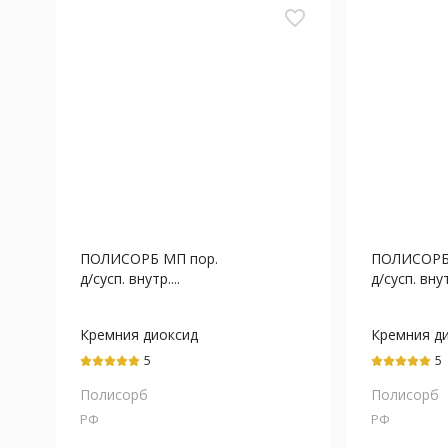
favorite_border
ПОЛИСОРБ МП пор.
ПОЛИСОРБ
д/сусп. внутр....
д/сусп. внутр
Кремния диоксид
Кремния д
коллоидный
коллоидны
5
5
Полисорб
Полисорб
РФ
РФ