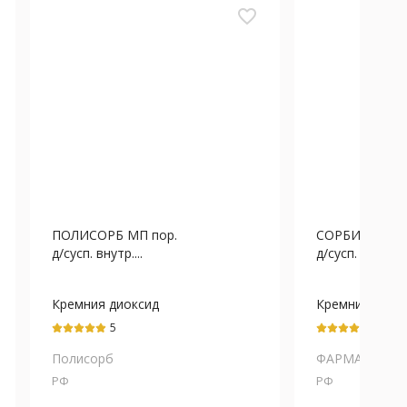
favorite_border
ПОЛИСОРБ МП пор.
СОРБИПОЛ по
д/сусп. внутр....
д/сусп. внутр....
Кремния диоксид
Кремния диок
коллоидный
коллоидный
5
5
Полисорб
ФАРМАКОР
РФ
РФ