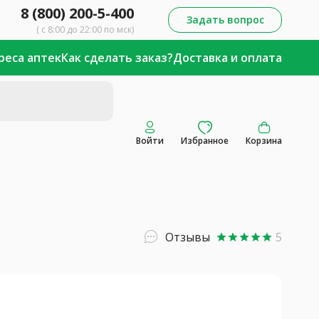
8 (800) 200-5-400
Задать вопрос
( с 8:00 до 22:00 по мск)
реса аптек
Как сделать заказ?
Доставка и оплата
Войти
Избранное
Корзина
Отзывы
5
star
star
star
star
star