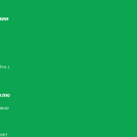
нии
йте с
елю
аказ
инет