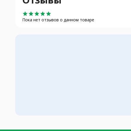
star
star
star
star
star
Пока нет отзывов о данном товаре