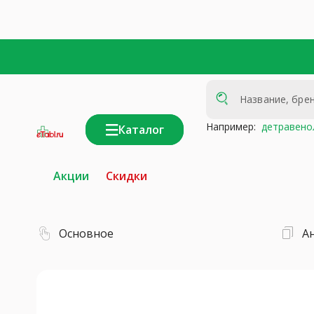
Например:
детравено
Каталог
интернет-
аптека
Акции
Скидки
Основное
А