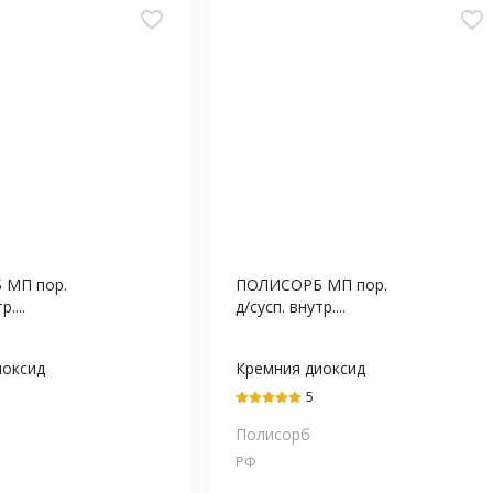
favorite_border
favorite_border
 МП пор.
ПОЛИСОРБ МП пор.
....
д/сусп. внутр....
иоксид
Кремния диоксид
й
коллоидный
5
Полисорб
РФ