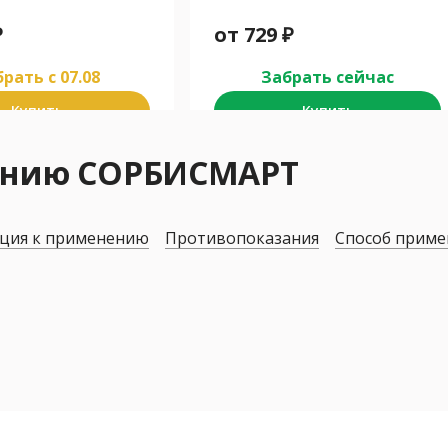
₽
от
729
₽
рать c 07.08
Забрать сейчас
Купить
Купить
нению СОРБИСМАРТ
ция к применению
Противопоказания
Способ приме