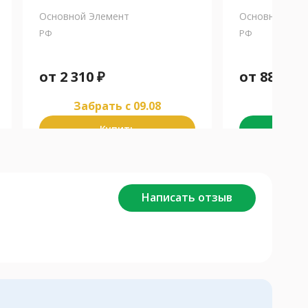
Основной Элемент
Основной Эле
РФ
РФ
от
2 310
₽
от
885
₽
Забрать c 09.08
Забра
Купить
К
Написать отзыв