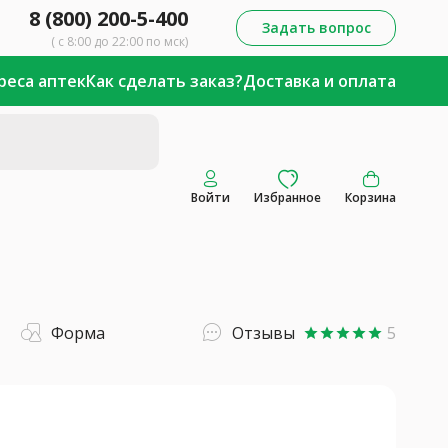
8 (800) 200-5-400
Задать вопрос
( с 8:00 до 22:00 по мск)
реса аптек
Как сделать заказ?
Доставка и оплата
Войти
Избранное
Корзина
Форма
Отзывы
5
star
star
star
star
star