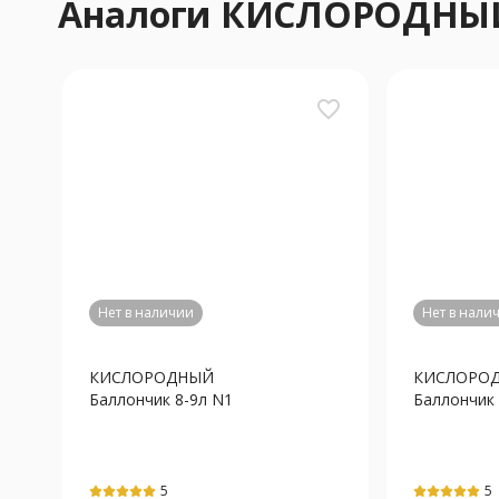
Аналоги КИСЛОРОДНЫЙ
favorite_border
Нет в наличии
Нет в нали
КИСЛОРОДНЫЙ
КИСЛОРО
Баллончик 8-9л N1
Баллончик 
5
5