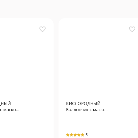
favorite_border
favorite_border
ДНЫЙ
КИСЛОРОДНЫЙ
 маско...
Баллончик с маско...
5