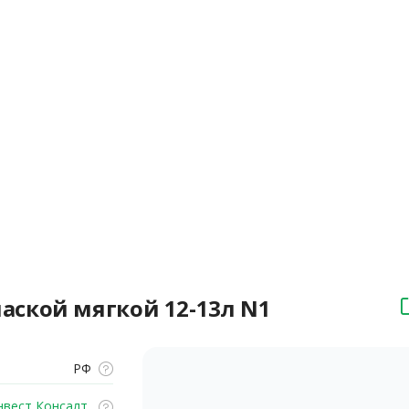
ской мягкой 12-13л N1
РФ
вест Консалт