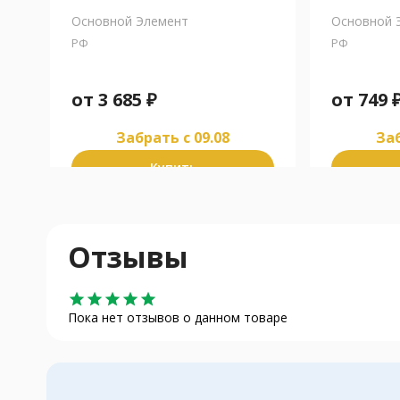
Основной Элемент
Основной 
РФ
РФ
от
3 685
₽
от
749
Забрать c 09.08
Заб
Купить
Отзывы
star
star
star
star
star
Пока нет отзывов о данном товаре