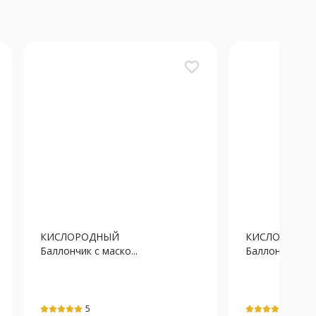
favorite_border
КИСЛОРОДНЫЙ
КИСЛОРОДН
Баллончик с маско...
Баллончик с ма
5
5