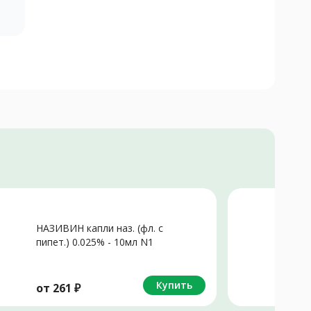
Не
НАЗИВИН капли наз. (фл. с
П
пипет.) 0.025% - 10мл N1
Р
Купить
от
261
₽