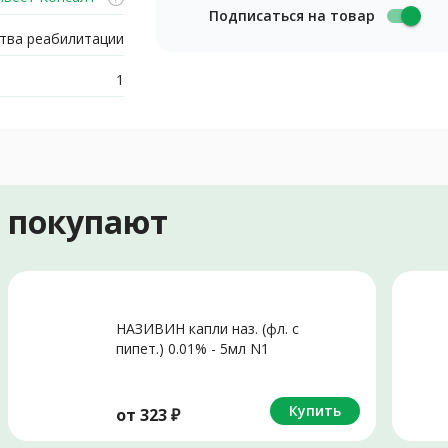
Подписаться на товар
тва реабилитации
1
е покупают
НАЗИВИН капли наз. (фл. с
пипет.) 0.01% - 5мл N1
Купить
от
323
₽