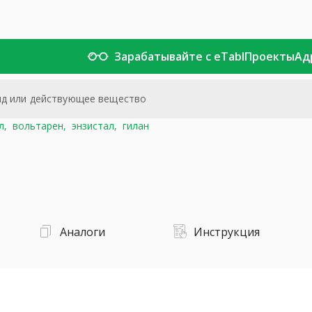
Зарабатывайте с eTabl
Проекты
Ад
л,
вольтарен,
энзистал,
гилан
Аналоги
Инструкция