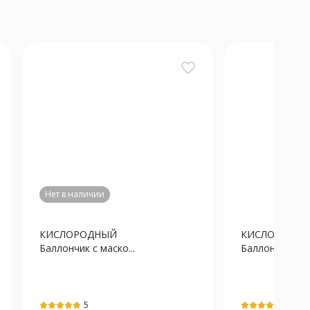
favorite_border
Нет в наличии
КИСЛОРОДНЫЙ
КИСЛОРОДН
Баллончик с маско...
Баллончик с ма
5
5