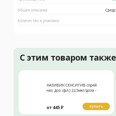
Общее описание
Средс
Количество в упаковке
С этим товаром такж
НАЗИВИН СЕНСИТИВ спрей
наз. доз. (фл.) 22.5мкг/доза -
10мл N1
Купить
от
445
₽