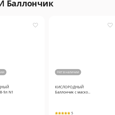
 Баллончик
favorite_border
favorite_border
чии
Нет в наличии
ДНЫЙ
КИСЛОРОДНЫЙ
8-9л N1
Баллончик с маско...
5