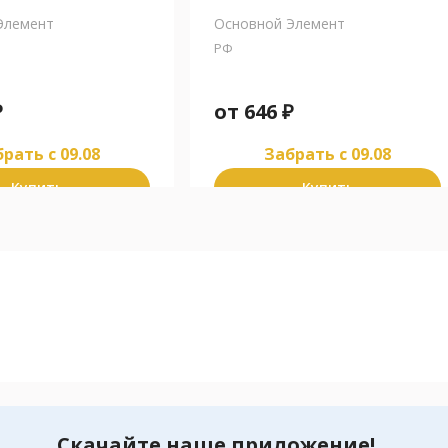
Элемент
Основной Элемент
РФ
₽
от
646
₽
рать c 09.08
Забрать c 09.08
Купить
Купить
Скачайте наше приложение!