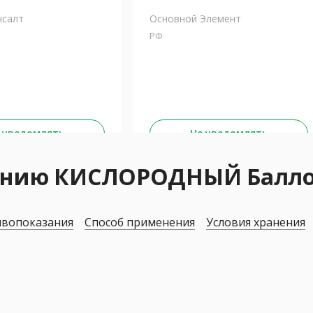
нсалт
Основной Элемент
РФ
 уведомлять
Не уведомлять
нению КИСЛОРОДНЫЙ Балл
вопоказания
Способ применения
Условия хранения