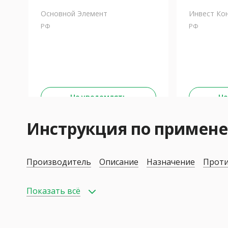
Основной Элемент
Инвест Ко
РФ
РФ
Не уведомлять
Не
Инструкция по приме
Производитель
Описание
Назначение
Проти
Показать всё