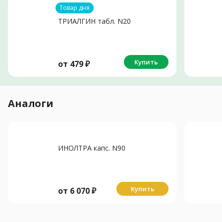
Товар дня
ТРИАЛГИН табл. N20
Купить
от
479
₽
Аналоги
ИНОЛТРА капс. N90
Купить
от
6 070
₽