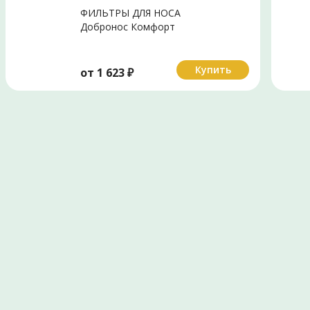
ФИЛЬТРЫ ДЛЯ НОСА
Добронос Комфорт
р.стандарт N1
Купить
от
1 623
₽