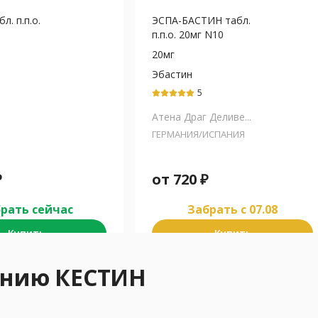
л. п.п.о.
ЭСПА-БАСТИН табл.
п.п.о. 20мг N10
20мг
Эбастин
5
Атена Драг Деливе...
ГЕРМАНИЯ/ИСПАНИЯ
₽
от
720
₽
рать сейчас
Забрать c 07.08
Купить
Купить
ению КЕСТИН