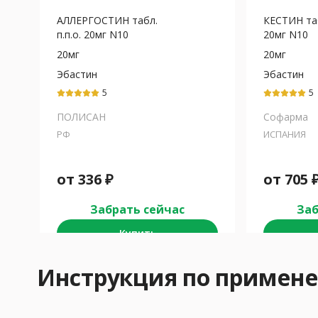
АЛЛЕРГОСТИН табл.
КЕСТИН таб
п.п.о. 20мг N10
20мг N10
20мг
20мг
Эбастин
Эбастин
5
5
ПОЛИСАН
Софарма
РФ
ИСПАНИЯ
от
336
₽
от
705
Забрать сейчас
Заб
Купить
Инструкция по примен