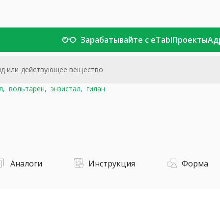
Зарабатывайте с eTabl
Проекты
Ад
л,
вольтарен,
энзистал,
гилан
Аналоги
Инструкция
Форма