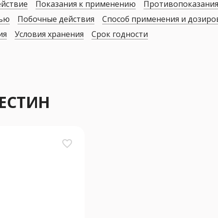
ействие
Показания к применению
Противопоказани
дью
Побочные действия
Способ применения и дозиро
ия
Условия хранения
Срок годности
КЕСТИН
favorite_border