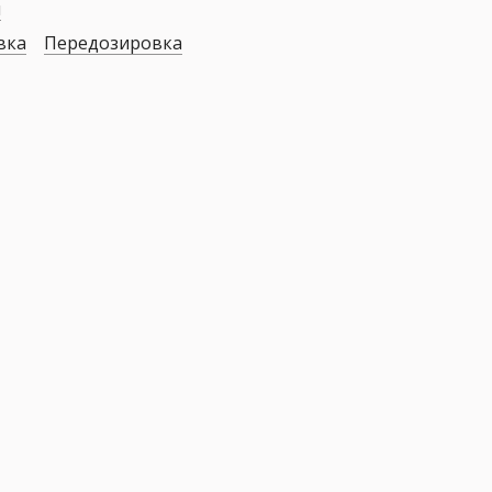
я
вка
Передозировка