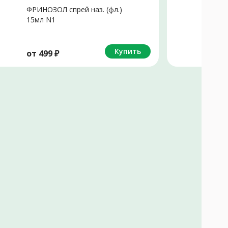
ФРИНОЗОЛ спрей наз. (фл.)
С
15мл N1
в
Купить
от
499
₽
о