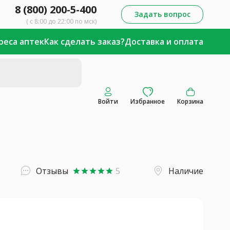
8 (800) 200-5-400
Задать вопрос
( с 8:00 до 22:00 по мск)
реса аптек
Как сделать заказ?
Доставка и оплата
Войти
Избранное
Корзина
Отзывы
5
Наличие
star
star
star
star
star