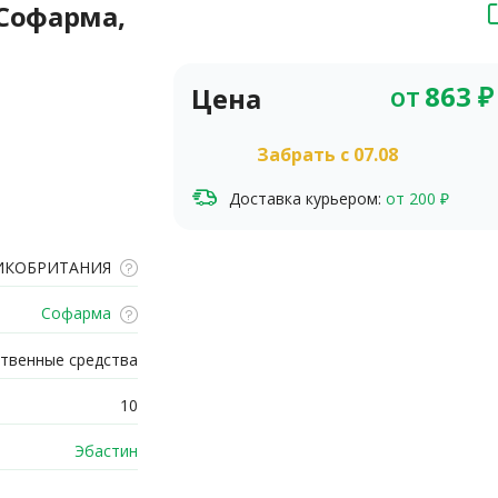
(Софарма,
от
863
₽
Цена
Забрать c 07.08
Доставка курьером:
от 200 ₽
ИКОБРИТАНИЯ
Софарма
твенные средства
10
Эбастин