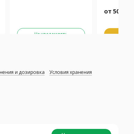
от
506
₽
Забра
Не уведомлять
К
нения и дозировка
Условия хранения