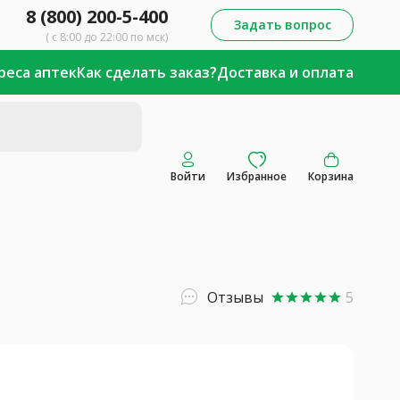
8 (800) 200-5-400
Задать вопрос
( с 8:00 до 22:00 по мск)
реса аптек
Как сделать заказ?
Доставка и оплата
Войти
Избранное
Корзина
Отзывы
5
star
star
star
star
star