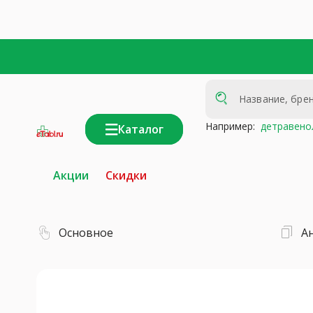
Например:
детравено
Каталог
интернет-
аптека
Акции
Скидки
Основное
А