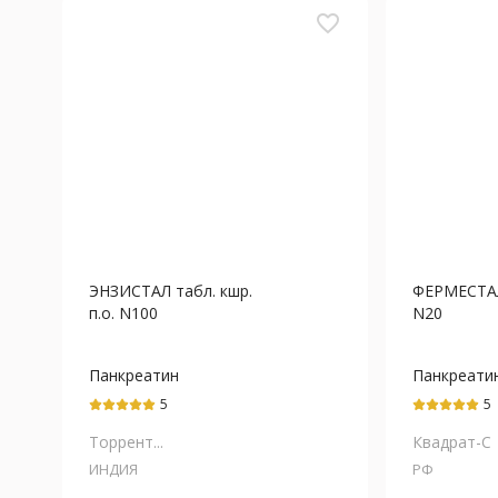
favorite_border
ЭНЗИСТАЛ табл. кшр.
ФЕРМЕСТАЛ 
п.о. N100
N20
Панкреатин
Панкреати
5
5
Торрент...
Квадрат-С
ИНДИЯ
РФ