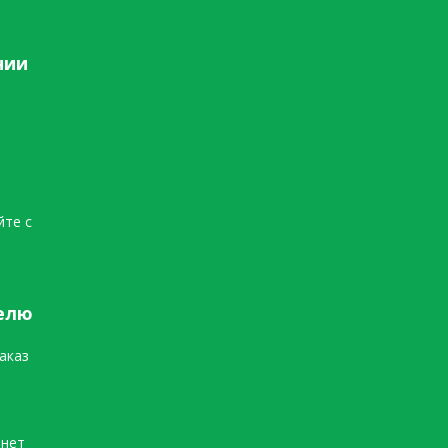
нии
йте с
елю
аказ
инет