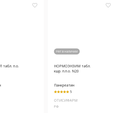
favorite_border
favorite_border
Нет в наличии
табл. п.о.
НОРМОЭНЗИМ табл.
кшр. п.п.о. N20
н
Панкреатин
5
ОТИСИФАРМ
РФ