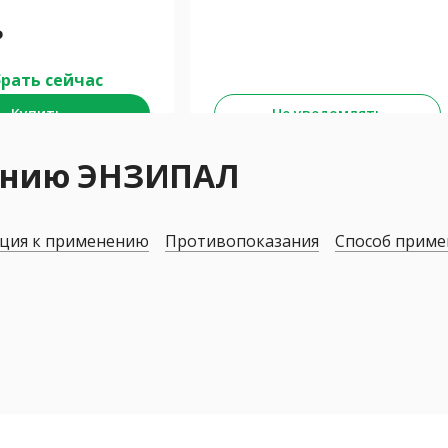
₽
рать сейчас
Купить
Не уведомлять
нению ЭНЗИПАЛ
ция к применению
Противопоказания
Способ приме