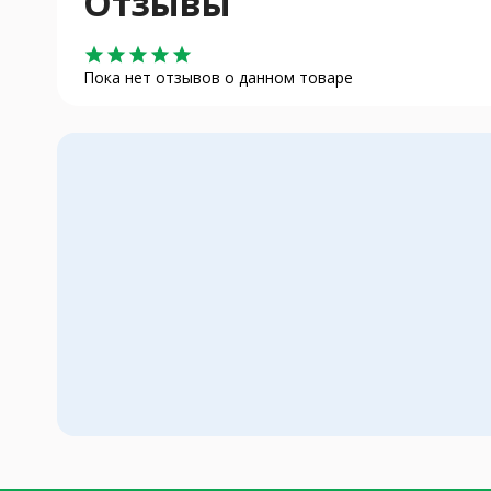
Отзывы
star
star
star
star
star
Пока нет отзывов о данном товаре