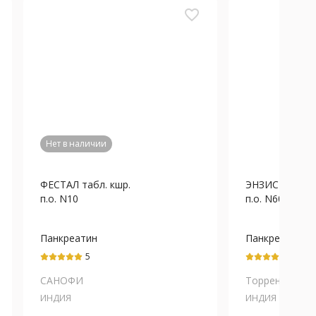
favorite_border
Нет в наличии
ФЕСТАЛ табл. кшр.
ЭНЗИСТАЛ таб
п.о. N10
п.о. N60
Панкреатин
Панкреатин
5
5
САНОФИ
Торрент...
ИНДИЯ
ИНДИЯ