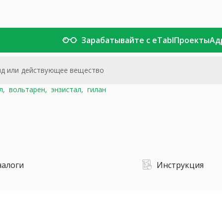
Зарабатывайте с eTabl
Проекты
Ад
л,
вольтарен,
энзистал,
гилан
налоги
Инструкция