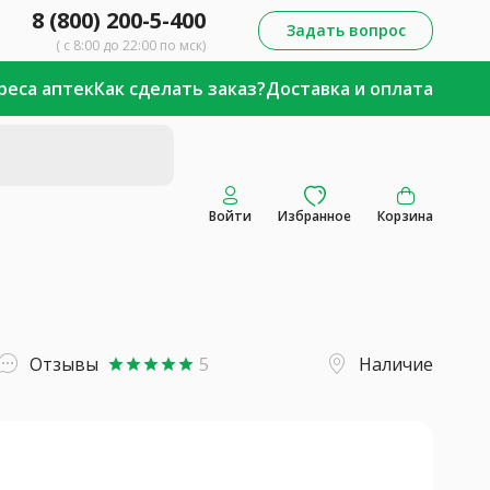
8 (800) 200-5-400
Задать вопрос
( с 8:00 до 22:00 по мск)
реса аптек
Как сделать заказ?
Доставка и оплата
Войти
Избранное
Корзина
Отзывы
5
Наличие
star
star
star
star
star