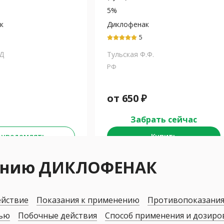
5%
к
Диклофенак
5
Д
Тульская Ф.Ф.
РФ
от
650
₽
Забрать сейчас
 уведомлять
Купить
нению ДИКЛОФЕНАК
ействие
Показания к применению
Противопоказани
дью
Побочные действия
Способ применения и дозиро