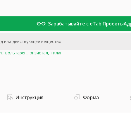
Зарабатывайте с eTabl
Проекты
Ад
л,
вольтарен,
энзистал,
гилан
Инструкция
Форма