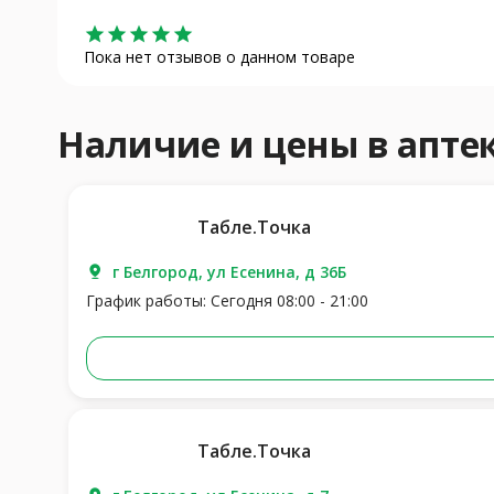
star
star
star
star
star
Пока нет отзывов о данном товаре
Наличие и цены в апт
Табле.Точка
г Белгород, ул Есенина, д 36Б
График работы: Сегодня 08:00 - 21:00
Табле.Точка