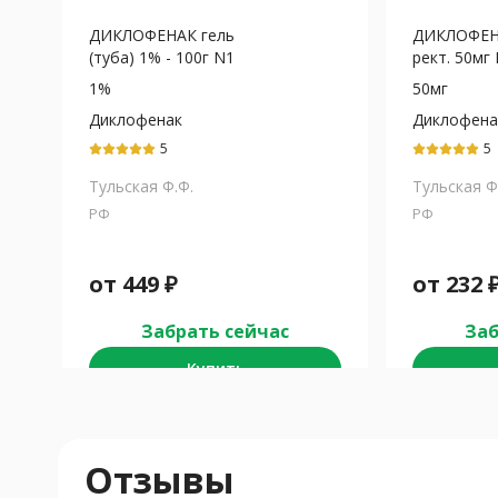
ДИКЛОФЕНАК гель
ДИКЛОФЕНА
(туба) 1% - 100г N1
рект. 50мг
1%
50мг
Диклофенак
Диклофена
5
5
Тульская Ф.Ф.
Тульская Ф
РФ
РФ
от
449
₽
от
232
Забрать сейчас
Заб
Купить
Отзывы