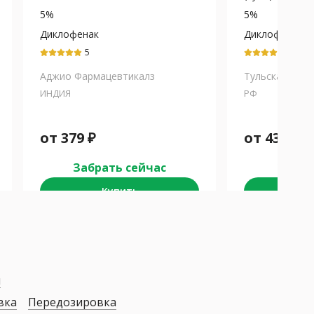
5%
5%
Диклофенак
Диклофенак
5
5
Аджио Фармацевтикалз
Тульская Ф.Ф.
ИНДИЯ
РФ
от
379
₽
от
439
₽
Забрать сейчас
Забра
Купить
К
я
вка
Передозировка