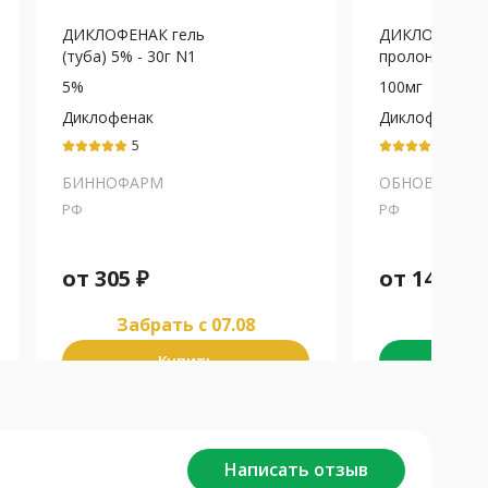
ДИКЛОФЕНАК гель
ДИКЛОФЕНАК 
(туба) 5% - 30г N1
пролонг. п.п.о..
5%
100мг
Диклофенак
Диклофенак
5
5
БИННОФАРМ
ОБНОВЛЕНИЕ
РФ
РФ
от
305
₽
от
141
₽
Забрать c 07.08
Забра
Купить
К
Написать отзыв