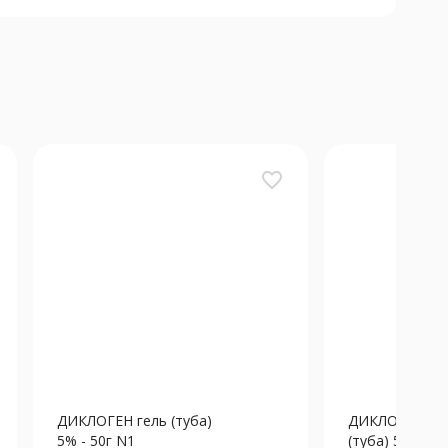
favorite_border
ДИКЛОГЕН гель (туба)
ДИКЛОФЕНАК 
5% - 50г N1
(туба) 5% - 50