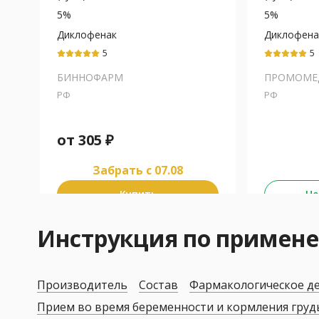
5%
5%
Диклофенак
Диклофена
5
5
БИННОФАРМ
ПРОМОМЕ
РФ
РФ
от
305
₽
Забрать c 07.08
Купить
Не
Инструкция по приме
Производитель
Состав
Фармакологическое д
Прием во время беременности и кормления гру