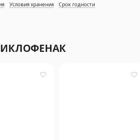
ия
Условия хранения
Срок годности
 ДИКЛОФЕНАК
favorite_border
favorite_border