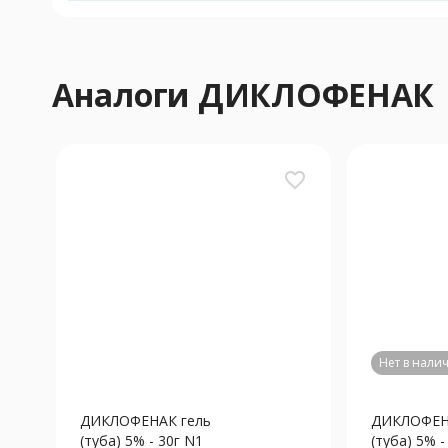
Аналоги ДИКЛОФЕНАК
favorite_border
Нет в нали
ДИКЛОФЕНАК гель
ДИКЛОФЕН
(туба) 5% - 30г N1
(туба) 5% -