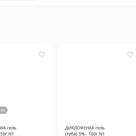
favorite_border
favorite_border
чии
АК гель
ДИКЛОФЕНАК гель
 50г N1
(туба) 5% - 100г N1