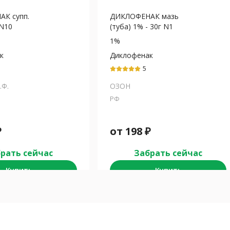
К супп.
ДИКЛОФЕНАК мазь
 N10
(туба) 1% - 30г N1
1%
к
Диклофенак
5
.Ф.
ОЗОН
РФ
₽
от
198
₽
рать сейчас
Забрать сейчас
Купить
Купить