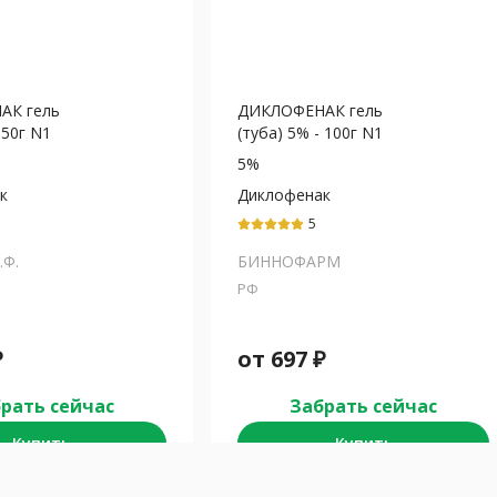
АК гель
ДИКЛОФЕНАК гель
 50г N1
(туба) 5% - 100г N1
5%
к
Диклофенак
5
.Ф.
БИННОФАРМ
РФ
₽
от
697
₽
рать сейчас
Забрать сейчас
Купить
Купить