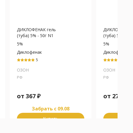
ДИКЛОФЕНАК гель
ДИКЛОФЕНАК 
(туба) 5% - 50г N1
(туба) 5% - 30
5%
5%
Диклофенак
Диклофенак
5
5
ОЗОН
ОЗОН
РФ
РФ
от
367
₽
от
277
₽
Забрать c 09.08
Забра
Купить
К