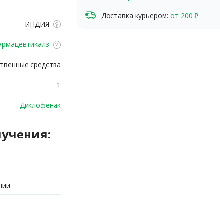
Доставка курьером:
от 200 ₽
ИНДИЯ
рмацевтикалз
твенные средства
1
Диклофенак
лучения:
нии