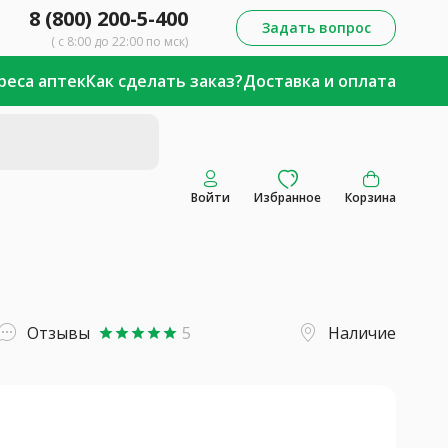
8 (800) 200-5-400
Задать вопрос
( с 8:00 до 22:00 по мск)
реса аптек
Как сделать заказ?
Доставка и оплата
Войти
Избранное
Корзина
Отзывы
5
Наличие
star
star
star
star
star