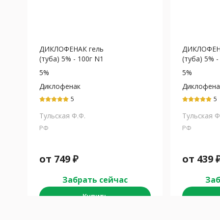
ДИКЛОФЕНАК гель
ДИКЛОФЕН
(туба) 5% - 100г N1
(туба) 5% -
5%
5%
Диклофенак
Диклофена
5
5
Тульская Ф.Ф.
Тульская Ф
РФ
РФ
от
749
₽
от
439
Забрать сейчас
Заб
Купить