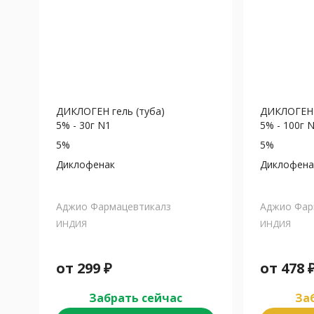
ДИКЛОГЕН гель (туба)
ДИКЛОГЕН 
5% - 30г N1
5% - 100г 
5%
5%
Диклофенак
Диклофена
Аджио Фармацевтикалз
Аджио Фар
ИНДИЯ
ИНДИЯ
от
299
₽
от
478
Забрать сейчас
Заб