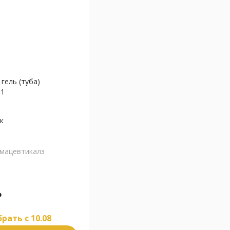
гель (туба)
N1
к
мацевтикалз
₽
рать c 10.08