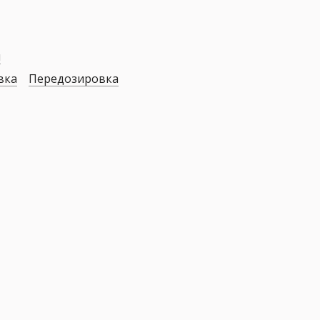
я
вка
Передозировка