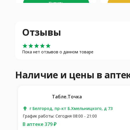
Купить
Отзывы
star
star
star
star
star
Пока нет отзывов о данном товаре
Наличие и цены в апт
Табле.Точка
г Белгород, пр-кт Б.Хмельницкого, д 73
График работы: Сегодня 08:00 - 21:00
В аптеке 379 ₽