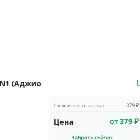
г N1 (Аджио
379 ₽
Средняя цена в аптеках
от
379
₽
Цена
Забрать сейчас