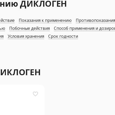
нению ДИКЛОГЕН
ействие
Показания к применению
Противопоказани
дью
Побочные действия
Способ применения и дозиро
ия
Условия хранения
Срок годности
 ДИКЛОГЕН
favorite_border