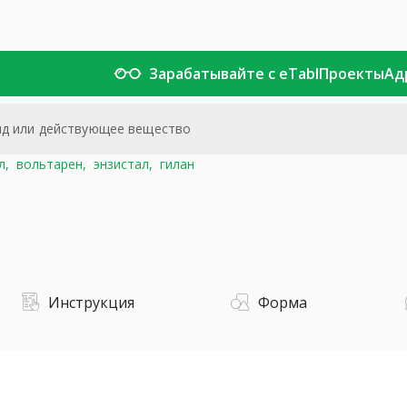
Зарабатывайте с eTabl
Проекты
Ад
л,
вольтарен,
энзистал,
гилан
Инструкция
Форма