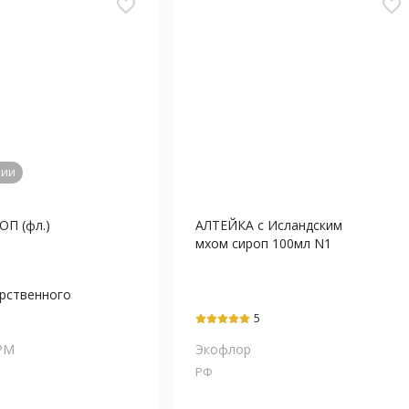
favorite_border
favorite_border
чии
ОП (фл.)
АЛТЕЙКА с Исландским
мхом сироп 100мл N1
арственного
тракт
5
РМ
Экофлор
РФ