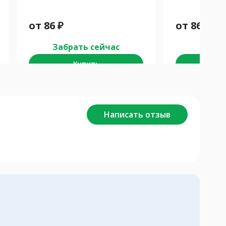
от
86
₽
от
86
₽
Забрать сейчас
Забра
Купить
К
Написать отзыв