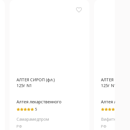
favorite_border
АЛТЕЯ СИРОП (фл.)
АЛТЕЯ СИРОП 
125г N1
125г N1
Алтея лекарственного
Алтея лекарс
корней экстракт
корней экстра
5
5
Самарамедпром
Вифитех
РФ
РФ