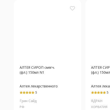
favorite_border
АЛТЕЯ СИРОП смягч.
АЛТЕЯ СИР
(фл.) 150мл N1
(фл.) 150м
Алтея лекарственного
Алтея лек
корней экстракт
корней экс
5
5
Грин Сайд
ЯДРАН
РФ
ХОРВАТИЯ