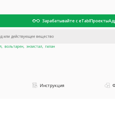
Зарабатывайте с eTabl
Проекты
Ад
л,
вольтарен,
энзистал,
гилан
Инструкция