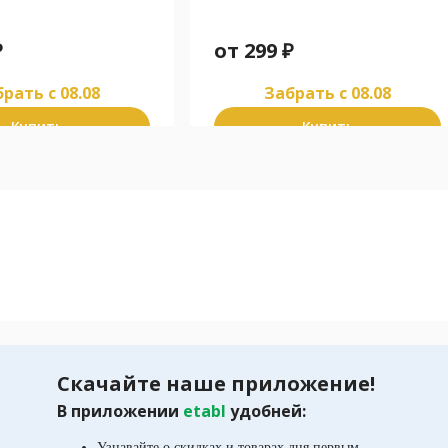
экстракт
₽
от
299
₽
рать c 08.08
Забрать c 08.08
Купить
Купить
Скачайте наше приложение!
В приложении
etabl
удобней:
Узнавайте о скидках и товарах дня первым