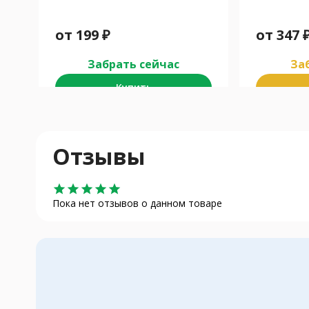
от
199
₽
от
347
Забрать сейчас
Заб
Купить
Отзывы
star
star
star
star
star
Пока нет отзывов о данном товаре