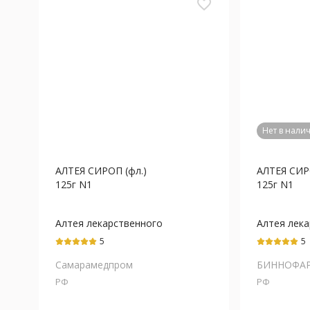
favorite_border
Нет в нали
АЛТЕЯ СИРОП (фл.)
АЛТЕЯ СИР
125г N1
125г N1
Алтея лекарственного
Алтея лек
корней экстракт
корней экс
5
5
Самарамедпром
БИННОФА
РФ
РФ