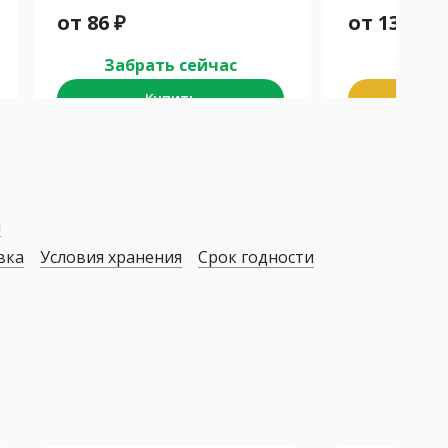
от
86
₽
от
131
₽
Забрать сейчас
Забра
Купить
К
я
вка
Условия хранения
Срок годности