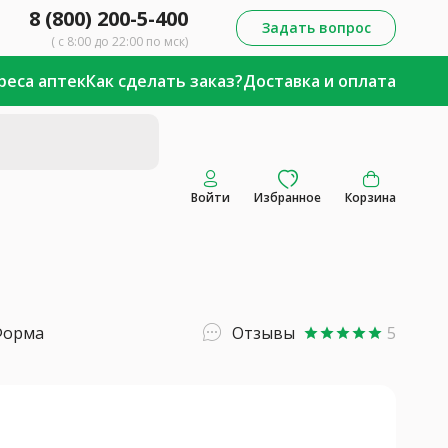
8 (800) 200-5-400
Задать вопрос
( с 8:00 до 22:00 по мск)
реса аптек
Как сделать заказ?
Доставка и оплата
Войти
Избранное
Корзина
Форма
Отзывы
5
star
star
star
star
star