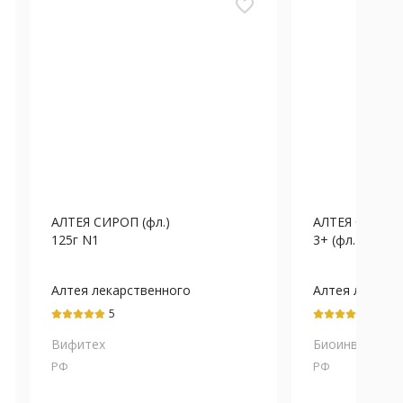
favorite_border
АЛТЕЯ СИРОП (фл.)
АЛТЕЯ СИРОП 
125г N1
3+ (фл.) 100мл
Алтея лекарственного
Алтея лекарс
корней экстракт
корней экстра
5
5
Вифитех
Биоинвентика
РФ
РФ