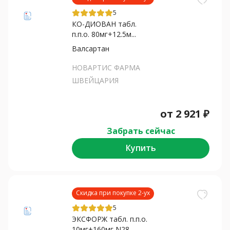
5
КО-ДИОВАН табл.
п.п.о. 80мг+12.5м...
Валсартан
НОВАРТИС ФАРМА
ШВЕЙЦАРИЯ
от
2 921
₽
Забрать сейчас
Купить
Скидка при покупке 2-ух
5
ЭКСФОРЖ табл. п.п.о.
10мг+160мг N28