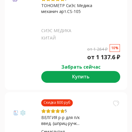
ТОНОМЕТР СиЭс Медика
механич арт.CS-105
СИЭС МЕДИКА
КИТАЙ
10%
от
1 264
₽
от
1 137.6
₽
Забрать сейчас
Купить
Скидка 800 руб
5
ВЕЛГИЯ р-р для п/к
введ. (шприц-ручк...
Семаглутид