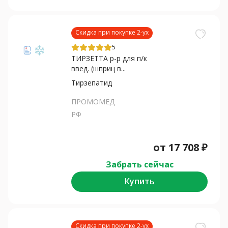
Скидка при покупке 2-ух
5
ТИРЗЕТТА р-р для п/к
введ. (шприц в...
Тирзепатид
ПРОМОМЕД
РФ
от
17 708
₽
Забрать сейчас
Купить
Скидка при покупке 2-ух