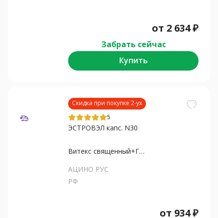
от
2 634
₽
Забрать сейчас
Купить
Скидка при покупке 2-ух
5
ЭСТРОВЭЛ капс. N30
Витекс священный+Гриффон...
АЦИНО РУС
РФ
от
934
₽