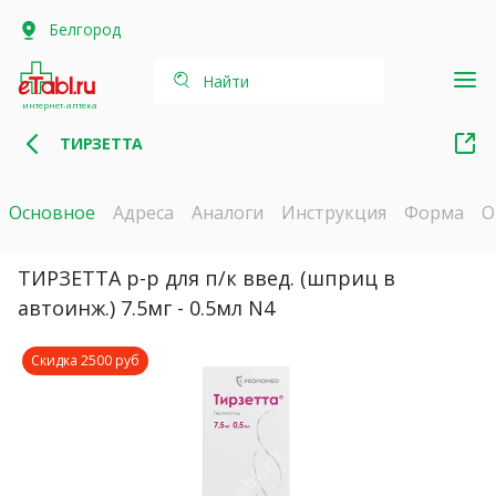
Белгород
Найти
интернет-аптека
ТИРЗЕТТА
Основное
Адреса
Аналоги
Инструкция
Форма
О
ТИРЗЕТТА р-р для п/к введ. (шприц в
автоинж.) 7.5мг - 0.5мл N4
Скидка 2500 руб