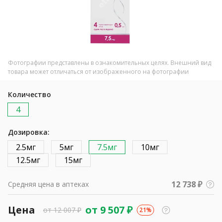
Фотографии представлены в ознакомительных целях. Внешний вид
товара может отличаться от изображенного на фотографии
Количество
4
Дозировка:
2.5мг
5мг
7.5мг
10мг
12.5мг
15мг
12 738 ₽
Средняя цена в аптеках
Цена
от
9 507
₽
от
12 007
₽
21%