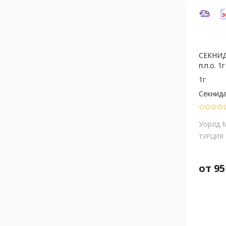
СЕКНИД
п.п.о. 1
1г
Секнид
Уорлд М
ТУРЦИЯ
от
95