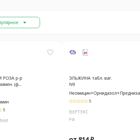
arrow_drop_down
пулярное
favorite_border
 РОЗА р-р
ЭЛЬЖИНА табл. ваг.
римен. (ф...
N9
Неомицин+Орнидазол+Предниза
5
амин
5
ВЕРТЕКС
РФ
ИНИ
от
814
₽