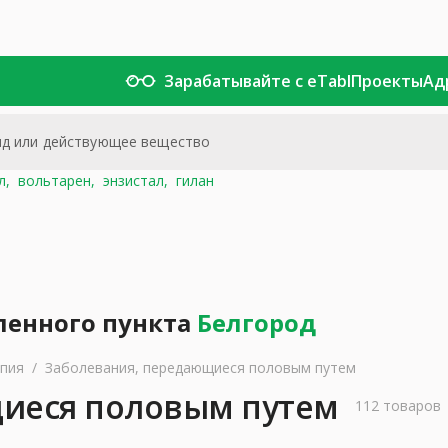
Зарабатывайте с eTabl
Проекты
Ад
л,
вольтарен,
энзистал,
гилан
ленного пункта
Белгород
апия
/
Заболевания, передающиеся половым путем
иеся половым путем
112 товаров