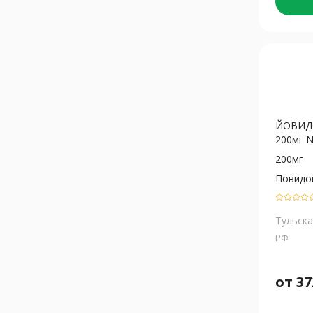
ЙОВИДО
200мг 
200мг
Повидо
Тульска
РФ
от
37