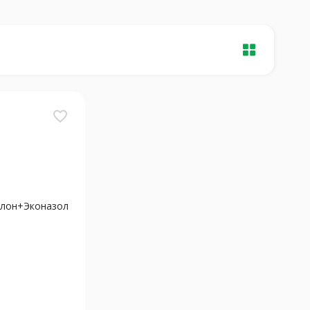
favorite_border
лон+Эконазол