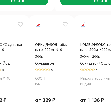
Купить
Купить
favorite_border
favorite_border
КС супп. ваг.
ОРНИДАЗОЛ табл.
КОМБИФЛОКС таб
N10
п.п.о. 500мг N10
п.п.о. 500мг+200м..
500мг
500мг+200м
н-Йод
Орнидазол
Орнидазол+Офло
5
5
5
я Ф.Ф.
ОЗОН
Микро Лабс Лими
РФ
ИНДИЯ
2
₽
от
329
₽
от
1 136
₽