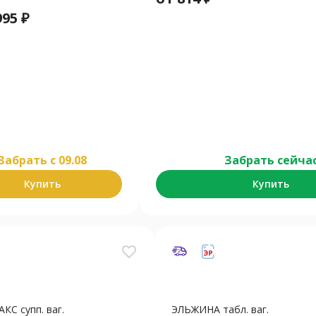
995
₽
Забрать c 09.08
Забрать сейча
Купить
Купить
favorite_border
С супп. ваг.
ЭЛЬЖИНА табл. ваг.