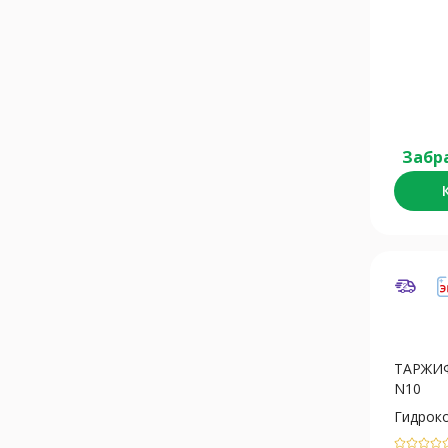
Забр
ТАРЖИФ
N10
Гидрок