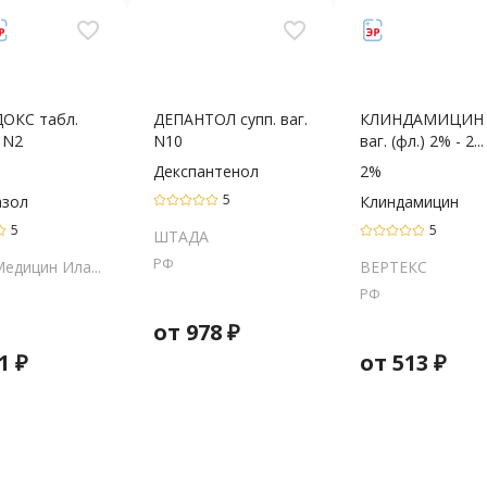
favorite_border
favorite_border
ОКС табл.
ДЕПАНТОЛ супп. ваг.
КЛИНДАМИЦИН 
г N2
N10
ваг. (фл.) 2% - 2...
Декспантенол
2%
5
азол
Клиндамицин
5
5
ШТАДА
РФ
едицин Ила...
ВЕРТЕКС
РФ
от
978
₽
1
₽
от
513
₽