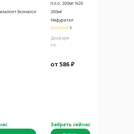
п.п.о. 200мг N20
изалон+Эконазол
200мг
Нифурател
5
Диафарм
РФ
от
586
₽
час
Забрать сейчас