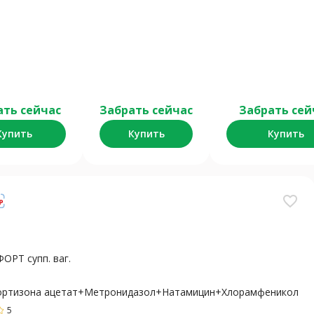
ать сейчас
Забрать сейчас
Забрать сей
Купить
Купить
Купить
favorite_border
ОРТ супп. ваг.
ортизона ацетат+Метронидазол+Натамицин+Хлорамфеникол
5