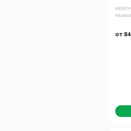
АВЕКС
РФ/МОЛ
от
84