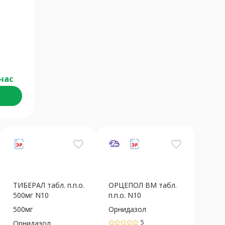
час
favorite_border
favorite_border
ТИБЕРАЛ табл. п.п.о.
ОРЦЕПОЛ ВМ табл.
500мг N10
п.п.о. N10
500мг
Орнидазол
5
Орнидазол