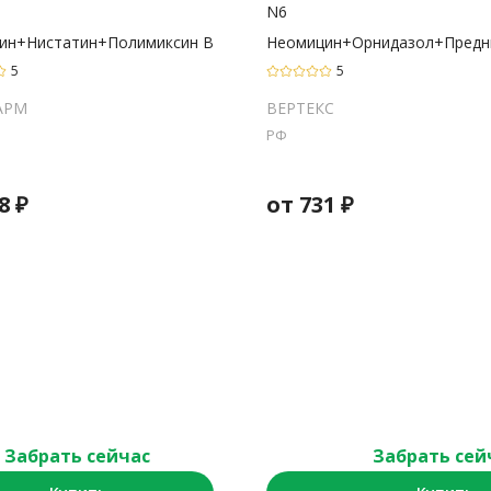
N6
ин+Нистатин+Полимиксин B
Неомицин+Орнидазол+Предн
5
5
АРМ
ВЕРТЕКС
РФ
8
₽
от
731
₽
Забрать сейчас
Забрать сей