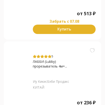
от
513
₽
Забрать c 07.08
Купить
5
ЛАББИ (Lubby)
прорезыватель 4м+...
Иу КикисБэби Продакс
КИТАЙ
от
236
₽