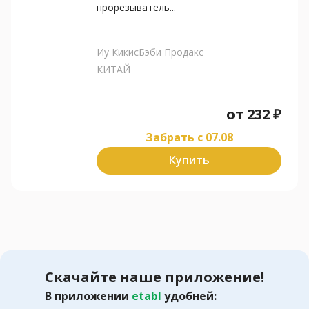
прорезыватель...
Иу КикисБэби Продакс
КИТАЙ
от
232
₽
Забрать c 07.08
Купить
Скачайте наше приложение!
В приложении
etabl
удобней: