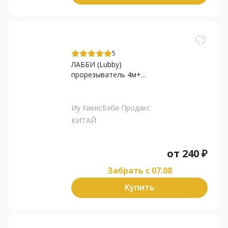
5
ЛАББИ (Lubby)
прорезыватель 4м+...
Иу КикисБэби Продакс
КИТАЙ
от
240
₽
Забрать c 07.08
Купить