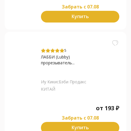
Забрать c 07.08
Купить
5
ЛАББИ (Lubby)
прорезыватель...
Иу КикисБэби Продакс
КИТАЙ
от
193
₽
Забрать c 07.08
Купить