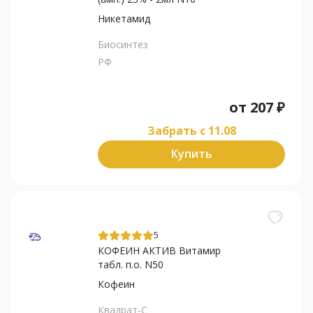
Никетамид
Биосинтез
РФ
от
207
₽
Забрать c 11.08
Купить
5
КОФЕИН АКТИВ Витамир
табл. п.о. N50
Кофеин
Квадрат-С