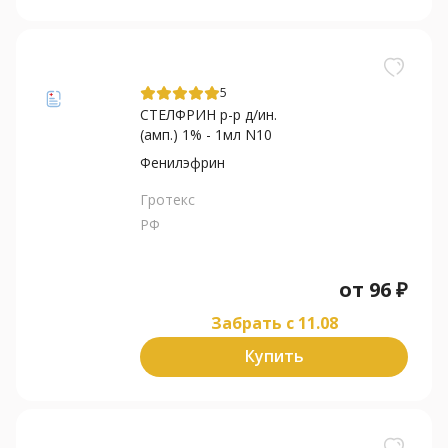
5
СТЕЛФРИН р-р д/ин.
(амп.) 1% - 1мл N10
Фенилэфрин
Гротекс
РФ
от
96
₽
Забрать c 11.08
Купить