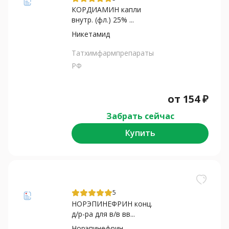
КОРДИАМИН капли
внутр. (фл.) 25% ...
Никетамид
Татхимфармпрепараты
РФ
от
154
₽
Забрать сейчас
Купить
5
НОРЭПИНЕФРИН конц.
д/р-ра для в/в вв...
Норэпинефрин