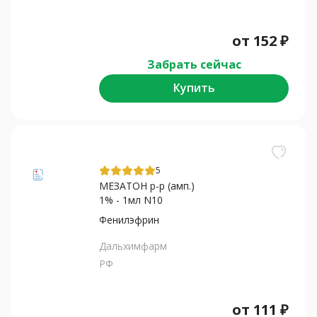
от
152
₽
Забрать сейчас
Купить
5
МЕЗАТОН р-р (амп.)
1% - 1мл N10
Фенилэфрин
Дальхимфарм
РФ
от
111
₽