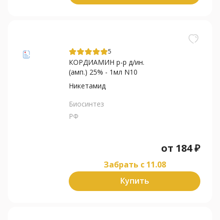
5
КОРДИАМИН р-р д/ин.
(амп.) 25% - 1мл N10
Никетамид
Биосинтез
РФ
от
184
₽
Забрать c 11.08
Купить