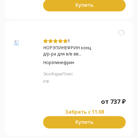
Купить
5
НОРЭПИНЕФРИН конц.
д/р-ра для в/в вв...
Норэпинефрин
ЭкоФармПлюс
РФ
от
737
₽
Забрать c 11.08
Купить