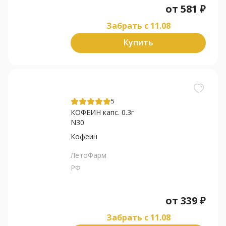
от
581
₽
Забрать c 11.08
Купить
5
КОФЕИН капс. 0.3г
N30
Кофеин
ЛетоФарм
РФ
от
339
₽
Забрать c 11.08