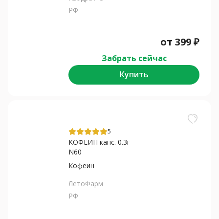
РФ
от
399
₽
Забрать сейчас
Купить
5
КОФЕИН капс. 0.3г
N60
Кофеин
ЛетоФарм
РФ