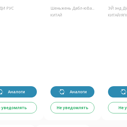
 ДИ РУС
Шеньжень Дабл-юВа...
ЭЙ энд Д
КИТАЙ
КИТАЙ/ЯП
Аналоги
Аналоги
 уведомлять
Не уведомлять
Не 