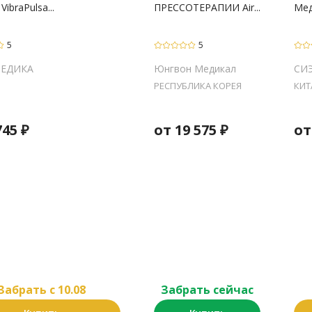
ibraPulsa...
ПРЕССОТЕРАПИИ Air...
Мед
5
5
МЕДИКА
Юнгвон Медикал
СИ
РЕСПУБЛИКА КОРЕЯ
КИТ
745
₽
от
19 575
₽
о
Забрать c 10.08
Забрать сейчас