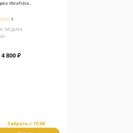
ика VibraPulsa...
5
ЭС МЕДИКА
АЙ
т
4 800
₽
Забрать c 10.08