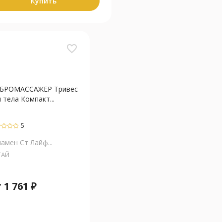
Купить
favorite_border
БРОМАССАЖЕР Тривес
 тела Компакт...
5
амен Ст Лайф...
ТАЙ
т
1 761
₽