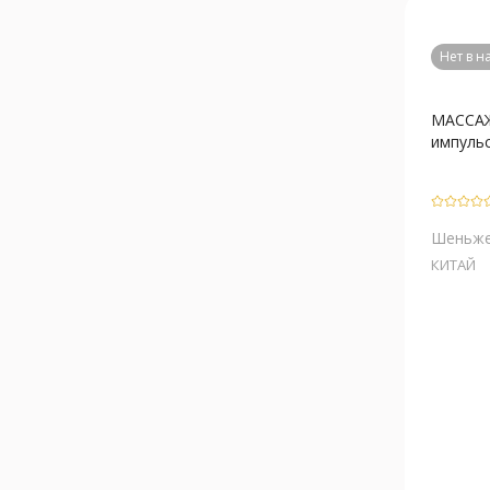
Нет в 
МАССАЖ
импульс
Шеньже
КИТАЙ