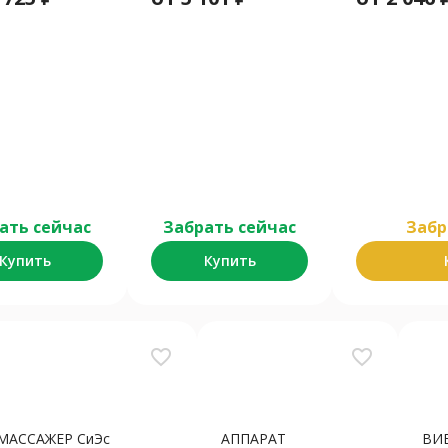
ать сейчас
Забрать сейчас
Забр
Купить
Купить
favorite_border
favorite_border
МАССАЖЕР СиЭс
АППАРАТ
ВИ