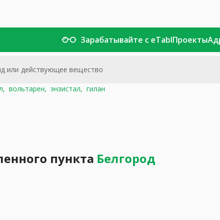
Зарабатывайте с eTabl
Проекты
Ад
л,
вольтарен,
энзистал,
гилан
ленного пункта
Белгород