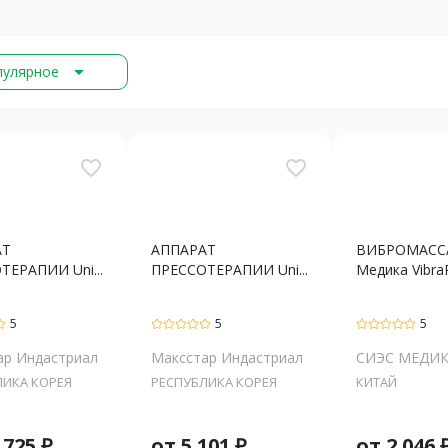
arrow_drop_down
пулярное
favorite_border
favorite_border
АТ
АППАРАТ
ВИБРОМАССА
ТЕРАПИИ Uni...
ПРЕССОТЕРАПИИ Uni...
Медика VibraP
5
5
5
ар Индастриал
Максстар Индастриал
СИЭС МЕДИ
ЛИКА КОРЕЯ
РЕСПУБЛИКА КОРЕЯ
КИТАЙ
 725
₽
от
5 101
₽
от
2 046