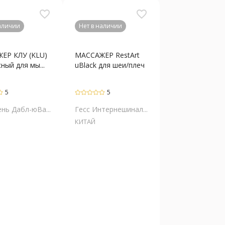
favorite_border
favorite_border
наличии
Нет в наличии
ЕР КЛУ (KLU)
МАССАЖЕР RestArt
ный для мы...
uBlack для шеи/плеч
5
5
нь Дабл-юВа...
Гесс Интернешинал...
КИТАЙ