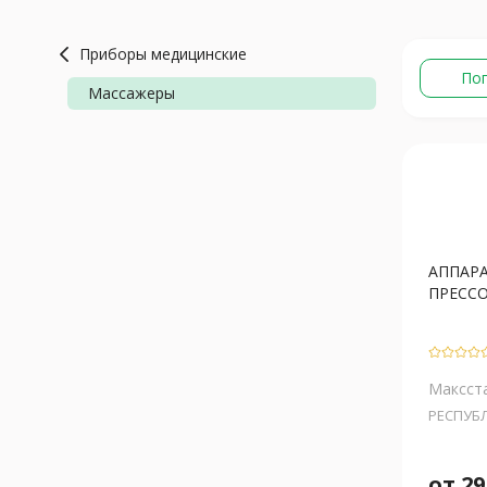
Приборы медицинские
По
Массажеры
АППАР
ПРЕССО
Максст
РЕСПУБ
от
29