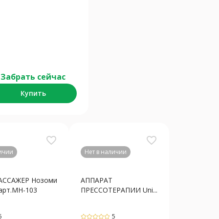
Забрать сейчас
Купить
favorite_border
favorite_border
личии
Нет в наличии
ССАЖЕР Нозоми
АППАРАТ
 арт.МН-103
ПРЕССОТЕРАПИИ Uni...
5
5