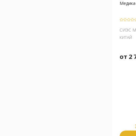
Медика V
СИЭС 
КИТАЙ
от
2 