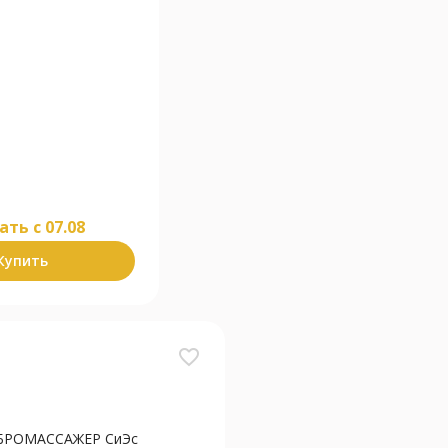
ать c 07.08
Купить
favorite_border
БРОМАССАЖЕР СиЭс