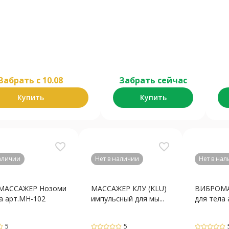
Забрать c 10.08
Забрать сейчас
Купить
Купить
favorite_border
favorite_border
наличии
Нет в наличии
Нет в на
МАССАЖЕР Нозоми
МАССАЖЕР КЛУ (KLU)
ВИБРОМА
а арт.МН-102
импульсный для мы...
для тела
5
5