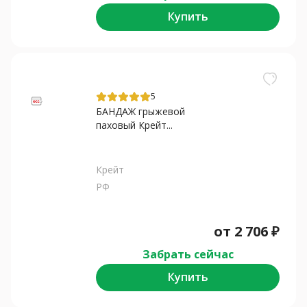
Купить
5
БАНДАЖ грыжевой
паховый Крейт...
Крейт
РФ
от
2 706
₽
Забрать сейчас
Купить