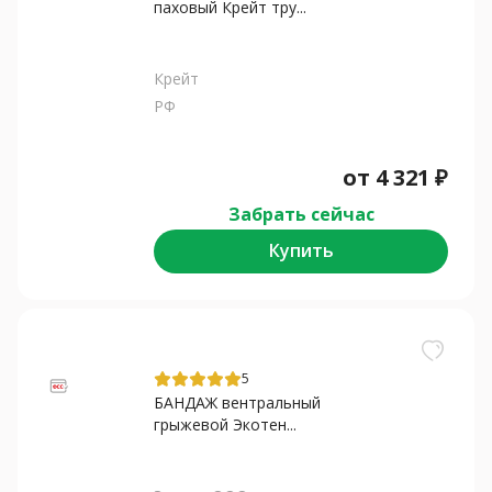
паховый Крейт тру...
Крейт
РФ
от
4 321
₽
Забрать сейчас
Купить
5
БАНДАЖ вентральный
грыжевой Экотен...