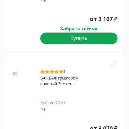
РФ
от
3 167
₽
Забрать сейчас
Купить
5
БАНДАЖ грыжевой
паховый Экотен...
Экотен ООО
РФ
от
3 070
₽