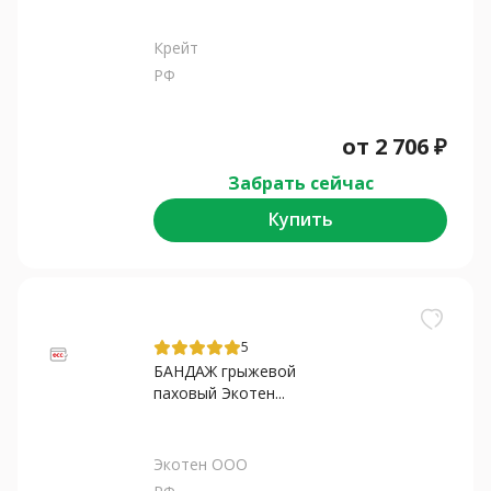
Крейт
РФ
от
2 706
₽
Забрать сейчас
Купить
5
БАНДАЖ грыжевой
паховый Экотен...
Экотен ООО