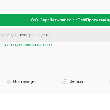
Зарабатывайте с eTabl
Проекты
Ад
л,
вольтарен,
энзистал,
гилан
Инструкция
Форма