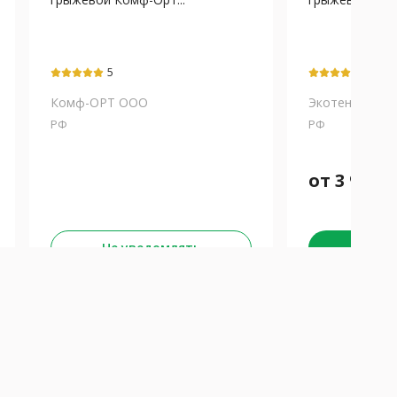
5
5
Комф-ОРТ ООО
Экотен ООО
РФ
РФ
от
3 917
₽
Забра
Не уведомлять
К