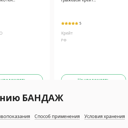
5
ОО
Крейт
РФ
 уведомлять
Не уведомлять
нению БАНДАЖ
вопоказания
Способ применения
Условия хранения