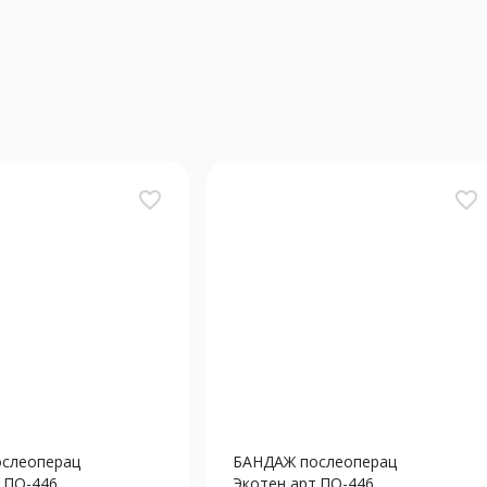
favorite_border
favorite_border
слеоперац
БАНДАЖ послеоперац
ПО-446...
Экотен арт.ПО-446...