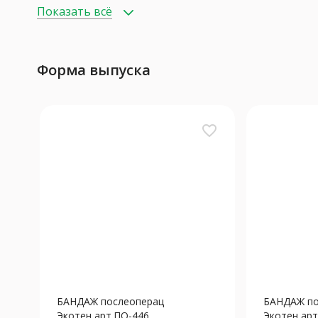
Показать всё
Форма выпуска
favorite_border
БАНДАЖ послеоперац
БАНДАЖ по
Экотен арт.ПО-446...
Экотен арт.