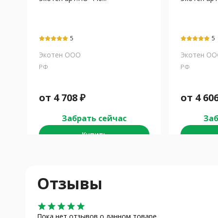
5
5
Экотен ООО
Экотен О
РФ
РФ
от
4 708
₽
от
4 60
Забрать сейчас
Заб
Купить
Отзывы
star
star
star
star
star
Пока нет отзывов о данном товаре