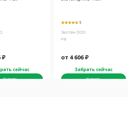
5
ОО
Экотен ООО
РФ
6
₽
от
4 606
₽
рать сейчас
Забрать сейчас
Купить
Купить