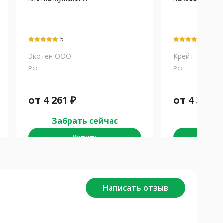
5
5
Экотен ООО
Крейт
РФ
РФ
от
4 261
₽
от
4 321
₽
Забрать сейчас
Забра
Купить
К
Написать отзыв