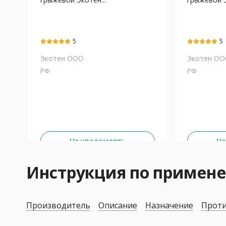
5
5
Экотен ООО
Экотен О
РФ
РФ
Не уведомлять
Не
Инструкция по приме
Производитель
Описание
Назначение
Проти