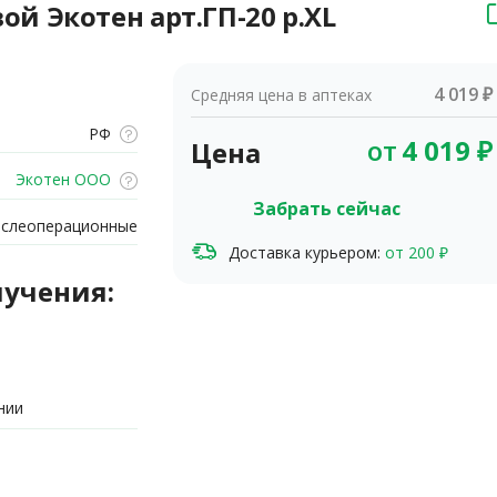
 Экотен арт.ГП-20 р.XL
4 019 ₽
Средняя цена в аптеках
РФ
от
4 019
₽
Цена
Экотен ООО
Забрать сейчас
ослеоперационные
Доставка курьером:
от 200 ₽
лучения:
нии