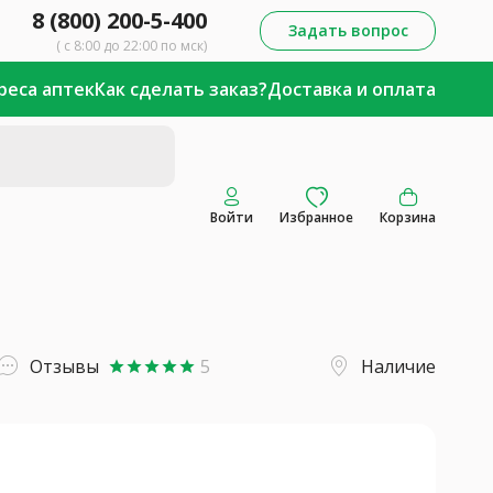
8 (800) 200-5-400
Задать вопрос
( с 8:00 до 22:00 по мск)
реса аптек
Как сделать заказ?
Доставка и оплата
Войти
Избранное
Корзина
Отзывы
5
Наличие
star
star
star
star
star