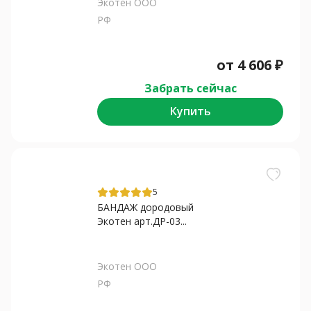
Экотен ООО
РФ
от
4 606
₽
Забрать сейчас
Купить
5
БАНДАЖ дородовый
Экотен арт.ДР-03...
Экотен ООО
РФ