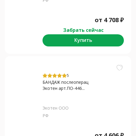
РФ
от
4 708
₽
Забрать сейчас
Купить
5
БАНДАЖ послеоперац
Экотен арт.ПО-446...
Экотен ООО
РФ
от
4 606
₽