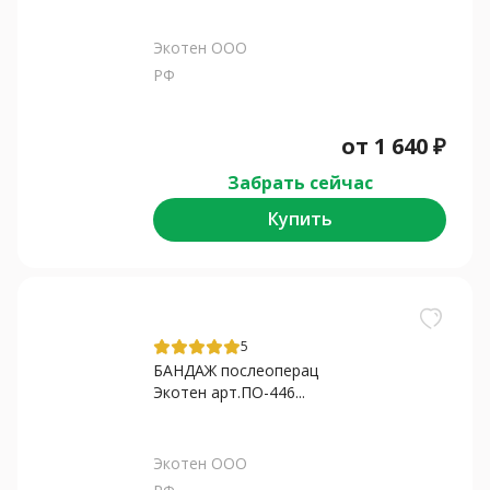
Экотен ООО
РФ
от
1 640
₽
Забрать сейчас
Купить
5
БАНДАЖ послеоперац
Экотен арт.ПО-446...
Экотен ООО