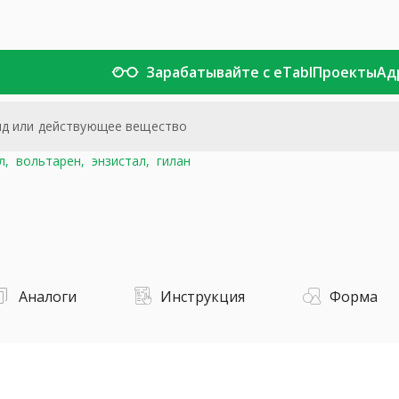
Зарабатывайте с eTabl
Проекты
Ад
л,
вольтарен,
энзистал,
гилан
Аналоги
Инструкция
Форма