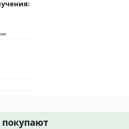
лучения:
нии
е покупают