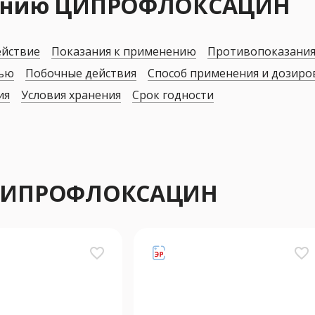
нению ЦИПРОФЛОКСАЦИН
ействие
Показания к применению
Противопоказани
дью
Побочные действия
Способ применения и дозиро
ия
Условия хранения
Срок годности
 ЦИПРОФЛОКСАЦИН
favorite_border
favorite_border