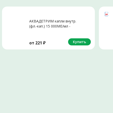
АКВАДЕТРИМ капли внутр.
(фл.-кап.) 15 000МЕ/мл -
10мл N1
Купить
от
221
₽