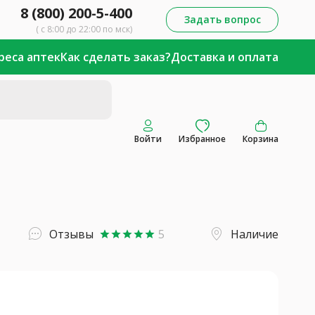
8 (800) 200-5-400
Задать вопрос
( с 8:00 до 22:00 по мск)
реса аптек
Как сделать заказ?
Доставка и оплата
Войти
Избранное
Корзина
Отзывы
5
Наличие
star
star
star
star
star