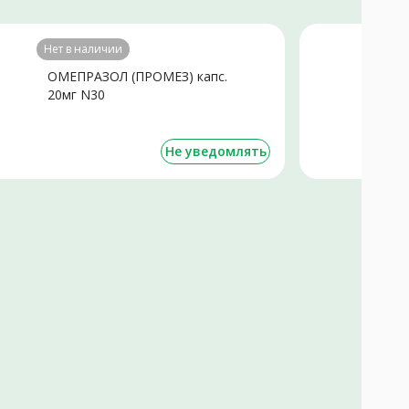
Нет в наличии
Не
ОМЕПРАЗОЛ (ПРОМЕЗ) капс.
В
20мг N30
т
Не уведомлять