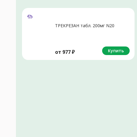
ТРЕКРЕЗАН табл. 200мг N20
Купить
от
977
₽