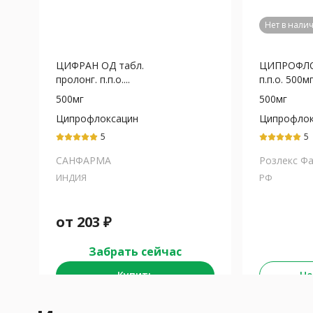
Нет в нали
ЦИФРАН ОД табл.
ЦИПРОФЛО
пролонг. п.п.о....
п.п.о. 500м
500мг
500мг
Ципрофлоксацин
Ципрофлок
5
5
САНФАРМА
Розлекс Ф
ИНДИЯ
РФ
от
203
₽
Забрать сейчас
Купить
Не