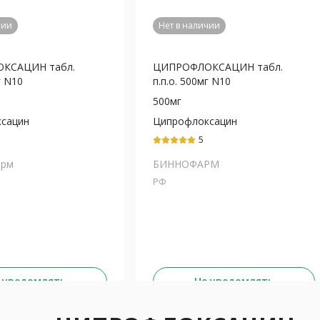
чии
Нет в наличии
КСАЦИН табл.
ЦИПРОФЛОКСАЦИН табл.
г N10
п.п.о. 500мг N10
500мг
сацин
Ципрофлоксацин
5
арм
БИННОФАРМ
РФ
 уведомлять
Не уведомлять