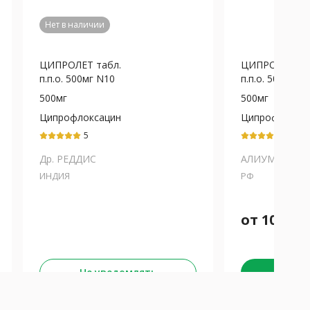
Нет в наличии
ЦИПРОЛЕТ табл.
ЦИПРОЛЕТ та
п.п.о. 500мг N10
п.п.о. 500мг N
500мг
500мг
Ципрофлоксацин
Ципрофлокса
5
5
Др. РЕДДИС
АЛИУМ
ИНДИЯ
РФ
от
100
₽
Забра
Не уведомлять
К