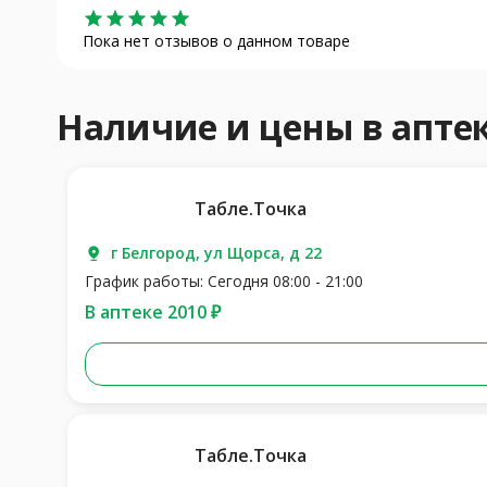
star
star
star
star
star
Пока нет отзывов о данном товаре
Наличие и цены в апте
Табле.Точка
г Белгород, ул Щорса, д 22
График работы: Сегодня 08:00 - 21:00
В аптеке 2010 ₽
Табле.Точка