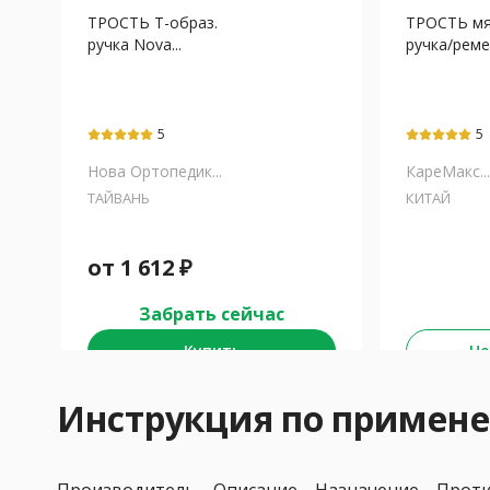
ТРОСТЬ Т-образ.
ТРОСТЬ мя
ручка Nova...
ручка/реме
5
5
Нова Ортопедик...
КареМакс...
ТАЙВАНЬ
КИТАЙ
от
1 612
₽
Забрать сейчас
Купить
Не
Инструкция по примен