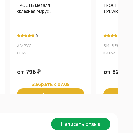
ТРОСТЬ металл.
ТРОСТЬ Би.Ве
складная Амрус...
арт.WR-411 с
5
5
АМРУС
БИ. ВЕЛЛ
США
КИТАЙ
от
796
₽
от
826
₽
Забрать c 07.08
Забра
Купить
К
Написать отзыв