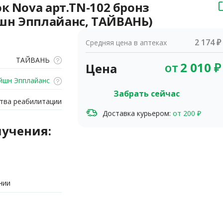
к Nova арт.TN-102 бронз
шн Эпплайанс, ТАЙВАНЬ)
2 174 ₽
Средняя цена в аптеках
ТАЙВАНЬ
от
2 010
₽
Цена
йшн Эпплайанс
Забрать сейчас
тва реабилитации
Доставка курьером:
от 200 ₽
лучения:
нии