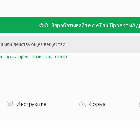
Зарабатывайте с eTabl
Проекты
Ад
л,
вольтарен,
энзистал,
гилан
Инструкция
Форма