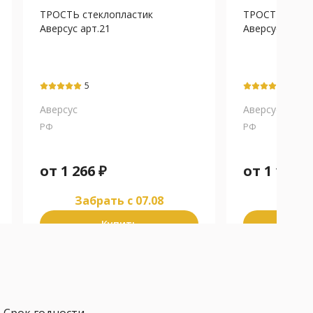
ТРОСТЬ стеклопластик
ТРОСТЬ стекл
Аверсус арт.21
Аверсус арт.1
5
5
Аверсус
Аверсус
РФ
РФ
от
1 266
₽
от
1 182
₽
Забрать c 07.08
Забра
Купить
К