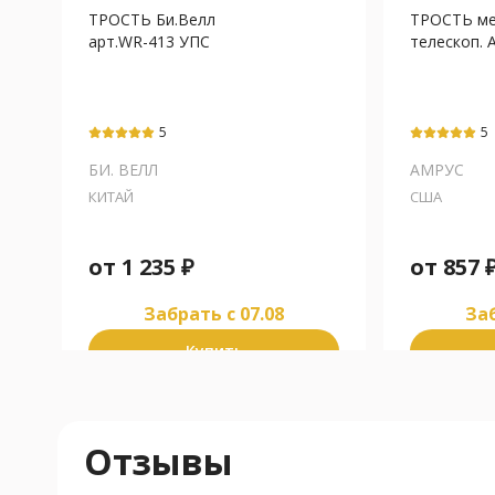
ТРОСТЬ Би.Велл
ТРОСТЬ ме
арт.WR-413 УПС
телескоп. А
5
5
БИ. ВЕЛЛ
АМРУС
КИТАЙ
США
от
1 235
₽
от
857
Забрать c 07.08
Заб
Купить
Отзывы