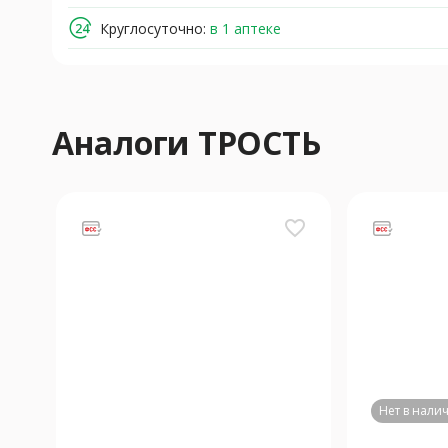
Круглосуточно:
в 1 аптекe
Аналоги ТРОСТЬ
favorite_border
Нет в нали