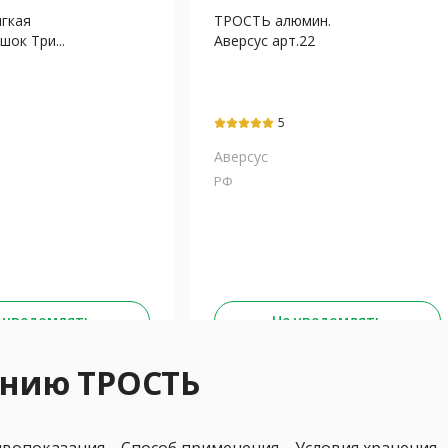
гкая
ТРОСТЬ алюмин.
шок Три...
Аверсус арт.22
5
Аверсус
РФ
 уведомлять
Не уведомлять
ению ТРОСТЬ