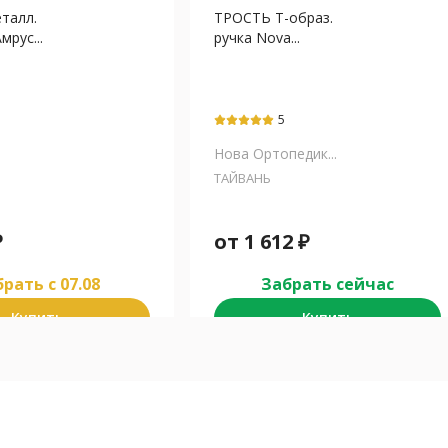
талл.
ТРОСТЬ Т-образ.
мрус...
ручка Nova...
5
Нова Ортопедик...
ТАЙВАНЬ
₽
от
1 612
₽
рать c 07.08
Забрать сейчас
Купить
Купить