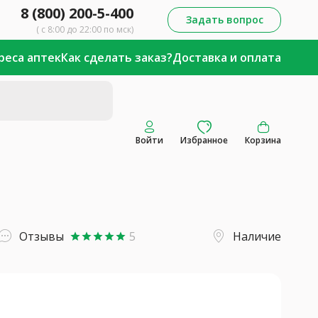
8 (800) 200-5-400
Задать вопрос
( с 8:00 до 22:00 по мск)
реса аптек
Как сделать заказ?
Доставка и оплата
Войти
Избранное
Корзина
Отзывы
5
Наличие
star
star
star
star
star