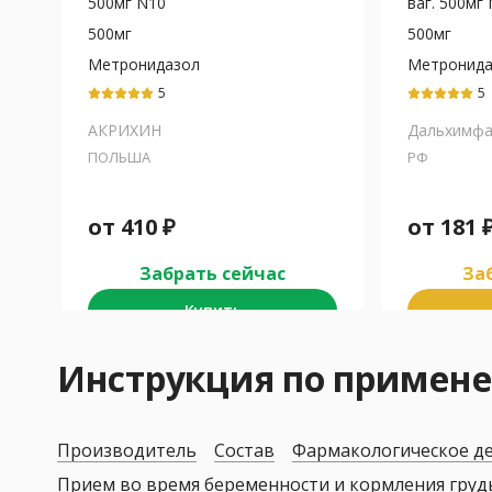
500мг N10
ваг. 500мг
500мг
500мг
Метронидазол
Метронида
5
5
АКРИХИН
Дальхимф
ПОЛЬША
РФ
от
410
₽
от
181
Забрать сейчас
Заб
Купить
Инструкция по примен
Производитель
Состав
Фармакологическое д
Прием во время беременности и кормления гру