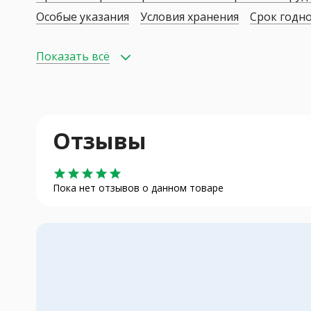
Особые указания
Условия хранения
Срок годн
Показать всё
Отзывы
star
star
star
star
star
Пока нет отзывов о данном товаре