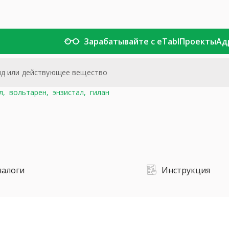
Зарабатывайте с eTabl
Проекты
Ад
л,
вольтарен,
энзистал,
гилан
налоги
Инструкция