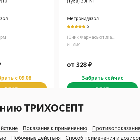
 N10
(туба) 30г N1
зол
Метронидазол
5
арм
Юник Фармасьютика...
ИНДИЯ
₽
от
328
₽
рать c 09.08
Забрать сейчас
Купить
Купить
ению ТРИХОСЕПТ
ействие
Показания к применению
Противопоказани
дью
Побочные действия
Способ применения и дозиро