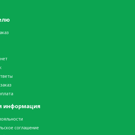
елю
аказ
инет
к
ответы
 заказ
оплата
я информация
лояльности
льское соглашение