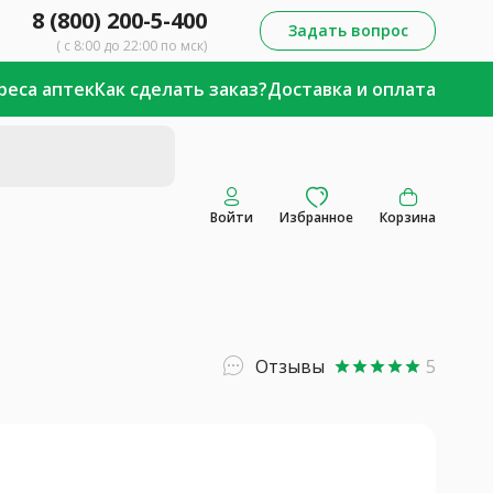
8 (800) 200-5-400
Задать вопрос
( с 8:00 до 22:00 по мск)
реса аптек
Как сделать заказ?
Доставка и оплата
Войти
Избранное
Корзина
Отзывы
5
star
star
star
star
star