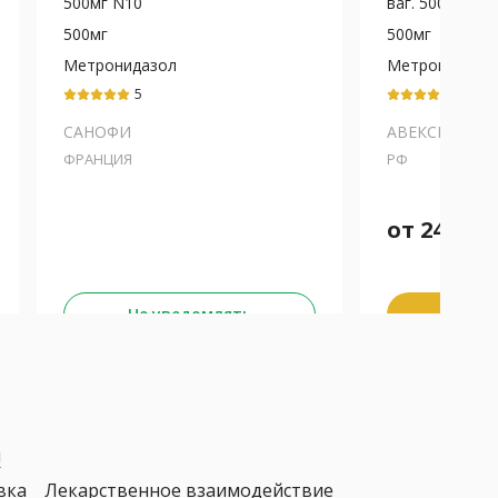
500мг N10
ваг. 500мг N10
500мг
500мг
Метронидазол
Метронидазо
5
5
САНОФИ
АВЕКСИМА
ФРАНЦИЯ
РФ
от
240
₽
Забра
Не уведомлять
К
я
вка
Лекарственное взаимодействие