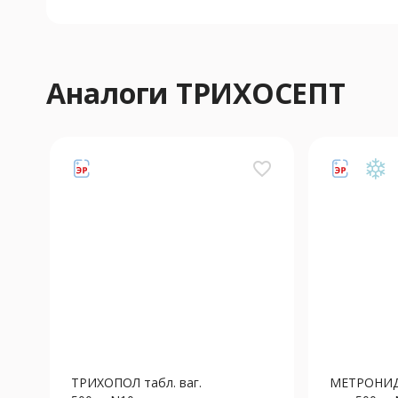
Аналоги ТРИХОСЕПТ
favorite_border
ТРИХОПОЛ табл. ваг.
МЕТРОНИД