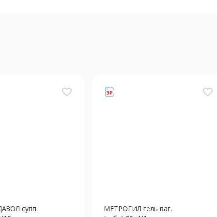
favorite_border
favorite_border
АЗОЛ супп.
МЕТРОГИЛ гель ваг.