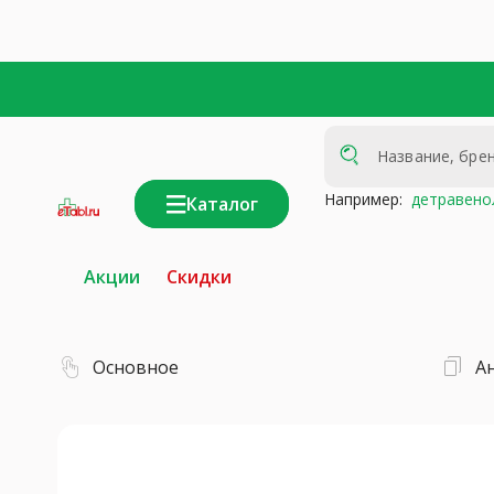
Например:
детравено
Каталог
интернет-
аптека
Акции
Скидки
Основное
А