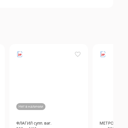
favorite_border
Нет в наличии
ФЛАГИЛ супп. ваг.
МЕТРОНИДАЗО