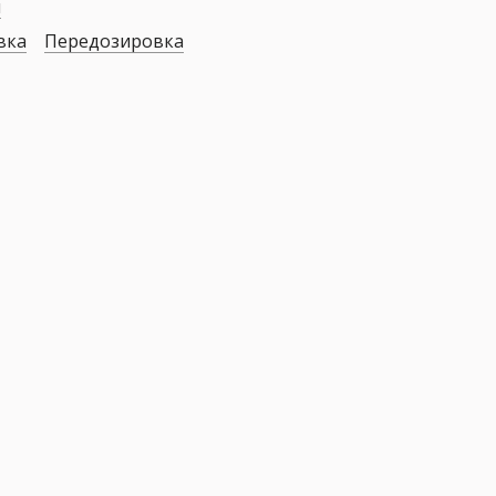
я
вка
Передозировка