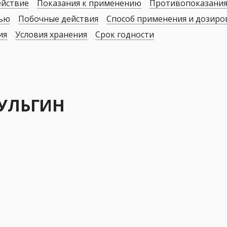
ействие
Показания к применению
Противопоказани
дью
Побочные действия
Способ применения и дозиро
ия
Условия хранения
Срок годности
СУЛЬГИН