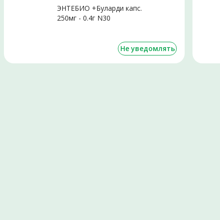
ЭНТЕБИО +Буларди капс.
250мг - 0.4г N30
Не уведомлять