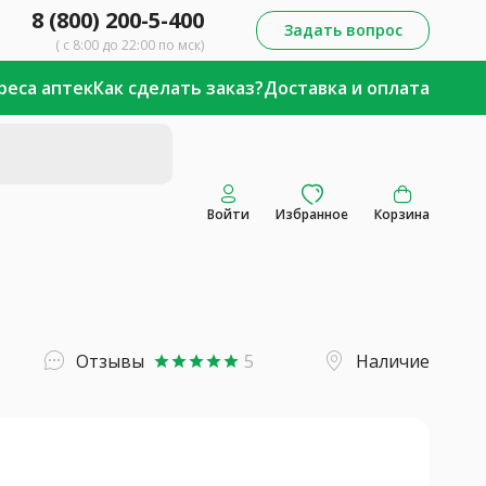
8 (800) 200-5-400
Задать вопрос
( с 8:00 до 22:00 по мск)
реса аптек
Как сделать заказ?
Доставка и оплата
Войти
Избранное
Корзина
Отзывы
5
Наличие
star
star
star
star
star