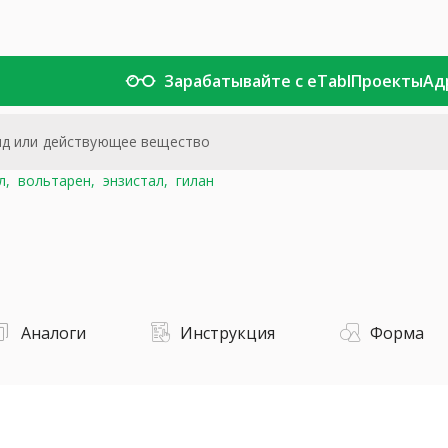
Зарабатывайте с eTabl
Проекты
Ад
л,
вольтарен,
энзистал,
гилан
Аналоги
Инструкция
Форма