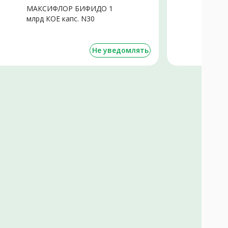
МАКСИФЛОР БИФИДО 1
М
млрд КОЕ капс. N30
м
Не уведомлять