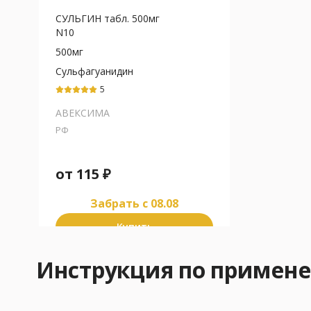
СУЛЬГИН табл. 500мг
N10
500мг
Сульфагуанидин
5
АВЕКСИМА
РФ
от
115
₽
Забрать c 08.08
Купить
Инструкция по примен