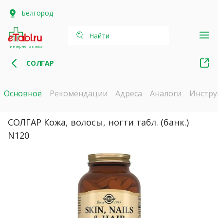
Белгород
Найти
интернет-аптека
СОЛГАР
Основное
Рекомендации
Адреса
Аналоги
Инстру
СОЛГАР Кожа, волосы, ногти табл. (банк.)
N120