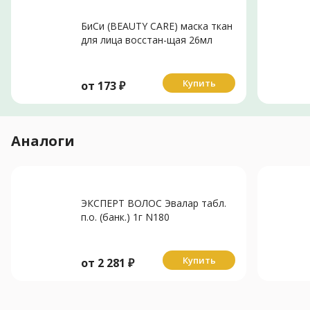
БиСи (BEAUTY CARE) маска ткан
для лица восстан-щая 26мл
Протеины молока
Купить
от
173
₽
Аналоги
ЭКСПЕРТ ВОЛОС Эвалар табл.
п.о. (банк.) 1г N180
Купить
от
2 281
₽