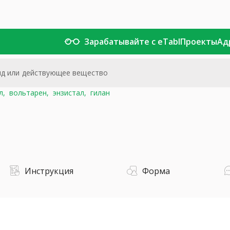
Зарабатывайте с eTabl
Проекты
Ад
л,
вольтарен,
энзистал,
гилан
Инструкция
Форма