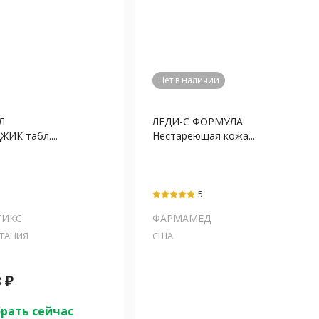
Нет в наличии
Л
ЛЕДИ-С ФОРМУЛА
ИК табл....
Нестареющая кожа...
5
ТИКС
ФАРМАМЕД
ТАНИЯ
США
3
₽
рать сейчас