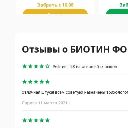
Забрать c 10.08
Заб
Купить
Отзывы о БИОТИН ФОРТ
star
star
star
star
star_border
Рейтинг 4.8 на основе 5 отзывов
star
star
star
star
star
отличная штука! всем советую! назначены трихологом
Лариса 11 марта 2021 г.
star
star
star
star
star