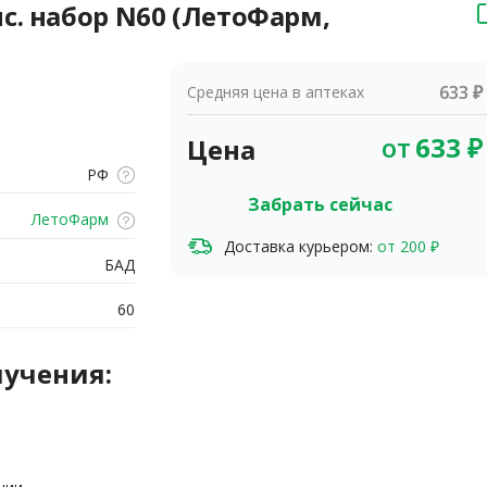
с. набор N60 (ЛетоФарм,
633 ₽
Средняя цена в аптеках
от
633
₽
Цена
РФ
Забрать сейчас
ЛетоФарм
Доставка курьером:
от 200 ₽
БАД
60
лучения: