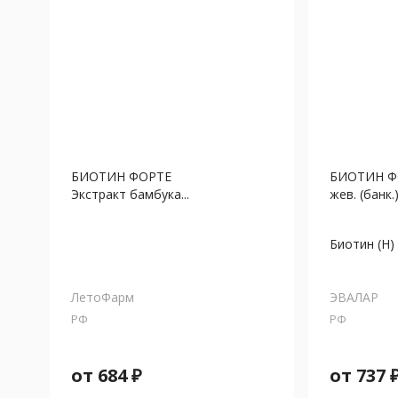
БИОТИН ФОРТЕ
БИОТИН ФО
Экстракт бамбука...
жев. (банк.) 
Биотин (Н)
ЛетоФарм
ЭВАЛАР
РФ
РФ
от
684
₽
от
737