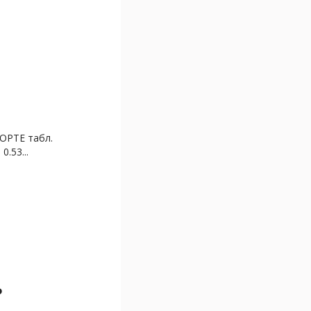
РТЕ табл.
0.53...
₽