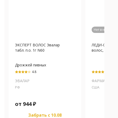
Нет в наличии
ЭКСПЕРТ ВОЛОС Эвалар
ЛЕДИ-С ФОРМ
табл. п.о. 1г N60
волос, кожи и н
Дрожжей пивных
автолизат
4.8
5
star_border
ЭВАЛАР
ФАРМАМЕД
РФ
США
от
944
₽
Забрать c 10.08