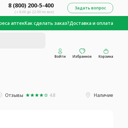
8 (800) 200-5-400
Задать вопрос
( с 8:00 до 22:00 по мск)
реса аптек
Как сделать заказ?
Доставка и оплата
Войти
Избранное
Корзина
Отзывы
4.8
Наличие
star
star
star
star
star_border