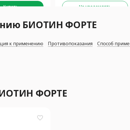
Купить
Не уведомлять
ению БИОТИН ФОРТЕ
ция к применению
Противопоказания
Способ приме
БИОТИН ФОРТЕ
favorite_border