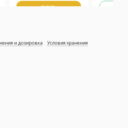
Купить
Не у
нения и дозировка
Условия хранения