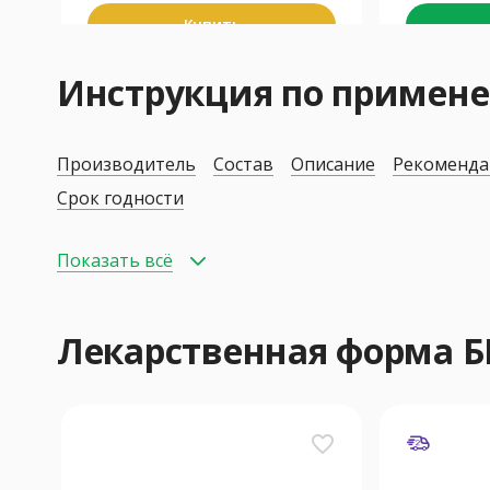
Купить
Инструкция по примен
Производитель
Состав
Описание
Рекоменда
Срок годности
Показать всё
Лекарственная форма 
favorite_border