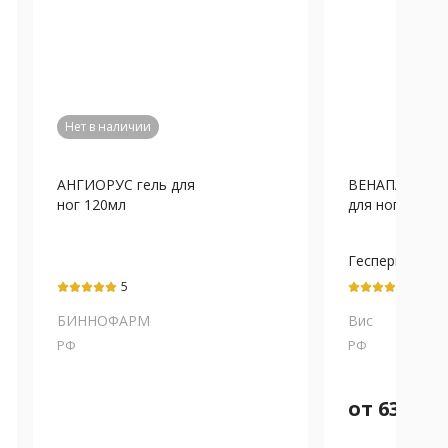
Нет в наличии
АНГИОРУС гель для
ВЕНАПАРИН-Ф
ног 120мл
для ног охлажд
Гесперидин+Д
5
5
БИННОФАРМ
Вис
РФ
РФ
от
639
₽