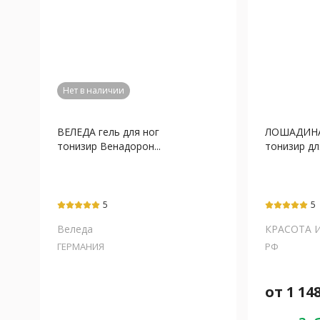
Нет в наличии
ВЕЛЕДА гель для ног
ЛОШАДИНА
тонизир Венадорон...
тонизир для
5
5
Веледа
КРАСОТА И
ГЕРМАНИЯ
РФ
от
1 14