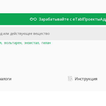
Зарабатывайте с eTabl
Проекты
Ад
л,
вольтарен,
энзистал,
гилан
налоги
Инструкция