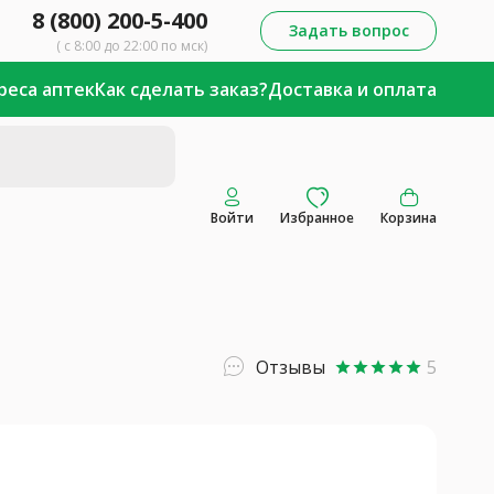
8 (800) 200-5-400
Задать вопрос
( с 8:00 до 22:00 по мск)
реса аптек
Как сделать заказ?
Доставка и оплата
Войти
Избранное
Корзина
Отзывы
5
star
star
star
star
star