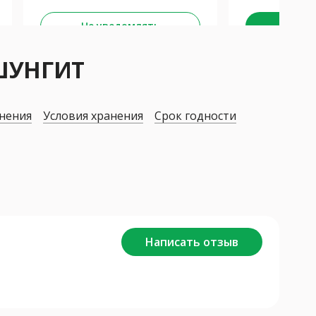
Забра
Не уведомлять
К
ШУНГИТ
нения
Условия хранения
Срок годности
Написать отзыв