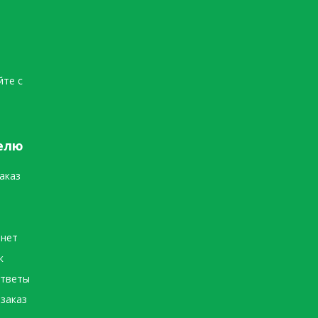
йте с
елю
аказ
инет
к
ответы
 заказ