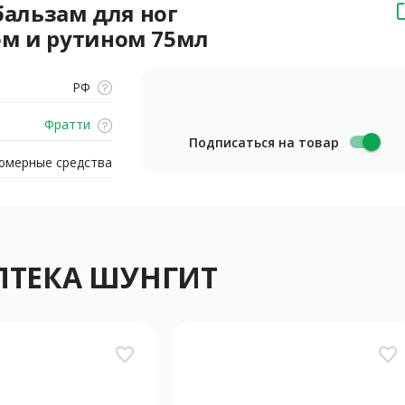
альзам для ног
ом и рутином 75мл
РФ
Фратти
Подписаться на товар
юмерные средства
ПТЕКА ШУНГИТ
favorite_border
favorite_border