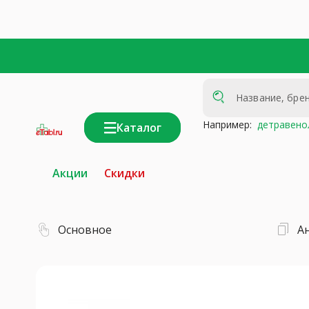
Например:
детравено
Каталог
интернет-
аптека
Акции
Скидки
Основное
А