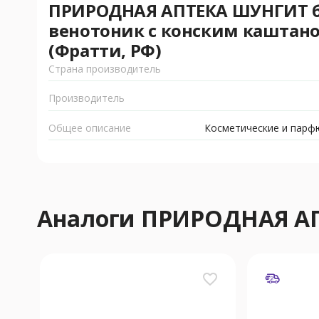
ПРИРОДНАЯ АПТЕКА ШУНГИТ б
венотоник с конским каштан
(Фратти, РФ)
Страна производитель
Производитель
Общее описание
Косметические и парф
Аналоги ПРИРОДНАЯ А
favorite_border