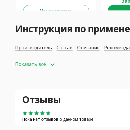
Заб
Не уведомлять
Инструкция по приме
Производитель
Состав
Описание
Рекоменда
Показать всё
Отзывы
star
star
star
star
star
Пока нет отзывов о данном товаре