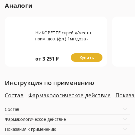
Аналоги
НИКОРЕТТЕ спрей д/местн.
прим. доз. (фл.) 1мг/доза -
13.2мл N2 Фруктово-мятный
Купить
от
3 251
₽
Инструкция по применению
Состав
Фармакологическое действие
Показ
Состав
Фармакологическое действие
Показания к применению