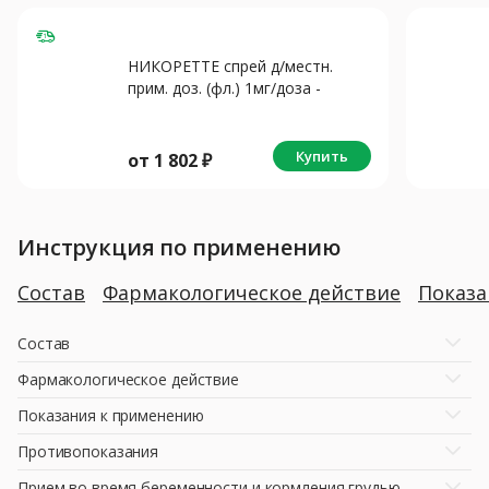
НИКОРЕТТЕ спрей д/местн.
прим. доз. (фл.) 1мг/доза -
13.2мл N1 Фруктово-мятный
Купить
от
1 802
₽
Инструкция по применению
Состав
Фармакологическое действие
Показ
Состав
Фармакологическое действие
Показания к применению
Противопоказания
Прием во время беременности и кормления грудью