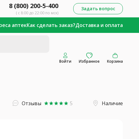
8 (800) 200-5-400
Задать вопрос
( с 8:00 до 22:00 по мск)
реса аптек
Как сделать заказ?
Доставка и оплата
Войти
Избранное
Корзина
Отзывы
5
Наличие
star
star
star
star
star