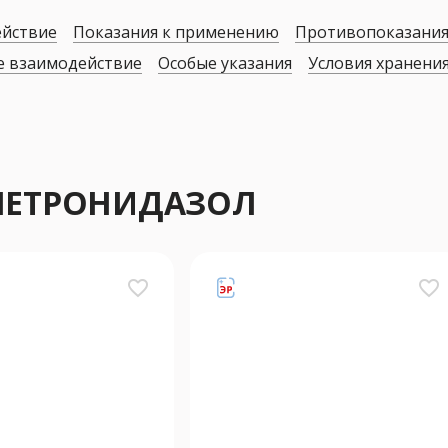
ействие
Показания к применению
Противопоказани
е взаимодействие
Особые указания
Условия хранени
 МЕТРОНИДАЗОЛ
favorite_border
favorite_border