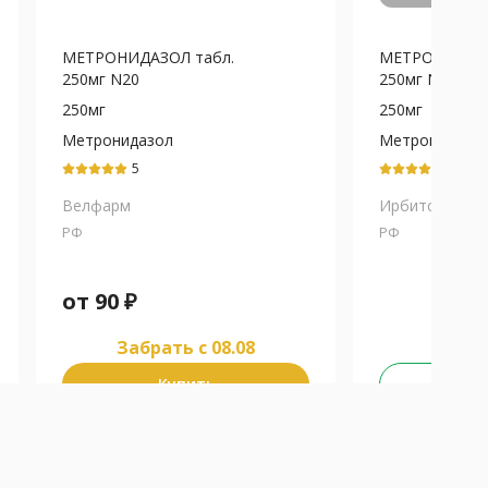
МЕТРОНИДАЗОЛ табл.
МЕТРОНИДАЗО
250мг N20
250мг N20
250мг
250мг
Метронидазол
Метронидазо
5
5
Велфарм
Ирбитский ХФ
РФ
РФ
от
90
₽
Забрать c 08.08
Купить
Не у