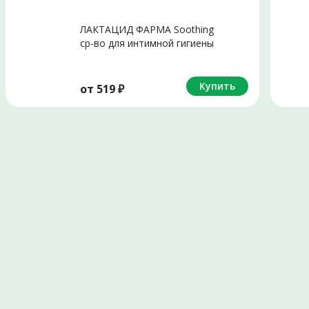
ЛАКТАЦИД ФАРМА Soothing
ср-во для интимной гигиены
смягч (фл.) 250мл
Купить
от
519
₽