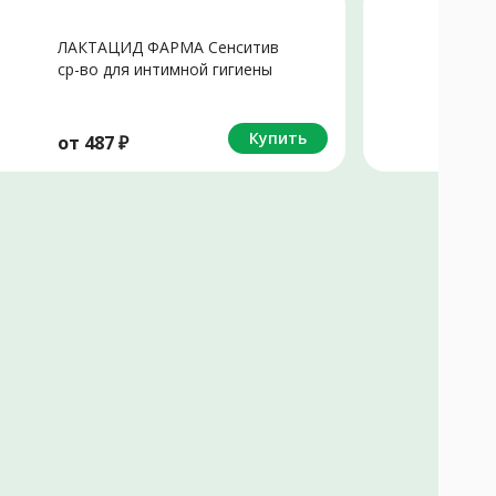
ЛАКТАЦИД ФАРМА Сенситив
В
ср-во для интимной гигиены
ж
д/чувств кожи (фл.) 250мл
Купить
от
487
₽
о