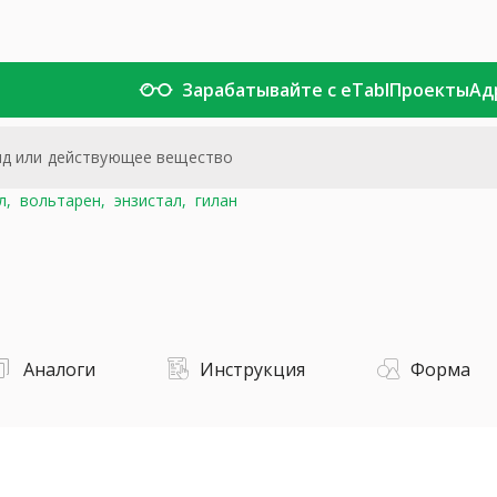
Зарабатывайте с eTabl
Проекты
Ад
л,
вольтарен,
энзистал,
гилан
Аналоги
Инструкция
Форма