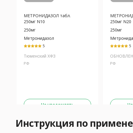
МЕТРОНИДАЗОЛ табл.
МЕТРОНИД
250мг N10
250мг N20
250мг
250мг
Метронидазол
Метронида
5
5
Тюменский ХФЗ
ОБНОВЛЕ
РФ
РФ
Не уведомлять
Не
Инструкция по приме