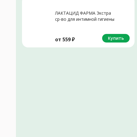
ЛАКТАЦИД ФАРМА Экстра
ср-во для интимной гигиены
противогрибк (фл.) 250мл
Купить
от
559
₽