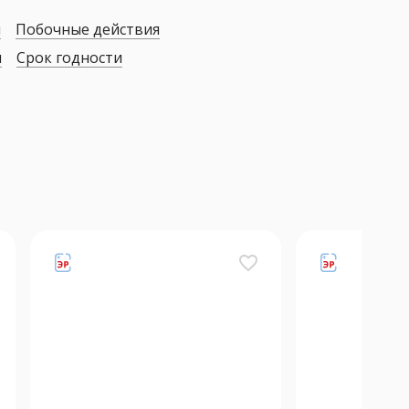
я
Побочные действия
я
Срок годности
favorite_border