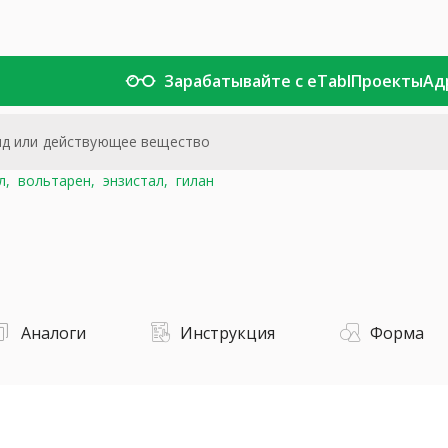
Зарабатывайте с eTabl
Проекты
Ад
л,
вольтарен,
энзистал,
гилан
Аналоги
Инструкция
Форма