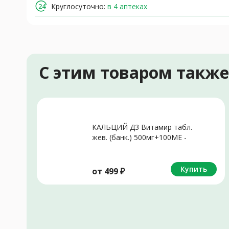
Круглосуточно:
в 4 аптеках
С этим товаром такж
КАЛЬЦИЙ Д3 Витамир табл.
жев. (банк.) 500мг+100МЕ -
1.7г N60 Апельсин
Купить
от
499
₽