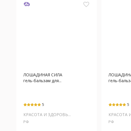
favorite_border
ЛОШАДИНАЯ СИЛА
ЛОШАДИНА
гель-бальзам для...
гель-бальза
5
5
КРАСОТА И ЗДОРОВЬ...
КРАСОТА И
РФ
РФ