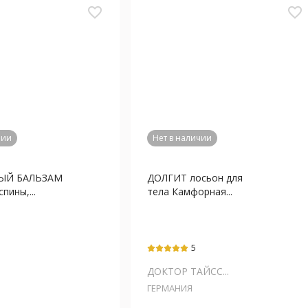
favorite_border
favorite_border
чии
Нет в наличии
ЫЙ БАЛЬЗАМ
ДОЛГИТ лосьон для
пины,...
тела Камфорная...
5
ДОКТОР ТАЙСС...
ГЕРМАНИЯ