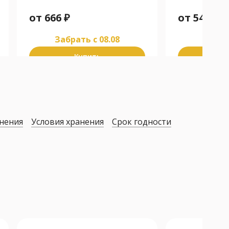
от
666
₽
от
546
₽
Забрать c 08.08
Забра
Купить
К
нения
Условия хранения
Срок годности