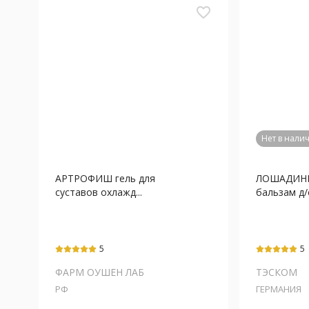
favorite_border
Нет в нали
АРТРОФИШ гель для
ЛОШАДИН
суставов охлажд...
бальзам д/с
5
5
ФАРМ ОУШЕН ЛАБ
ТЭСКОМ
РФ
ГЕРМАНИЯ