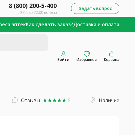
8 (800) 200-5-400
Задать вопрос
( с 8:00 до 22:00 по мск)
реса аптек
Как сделать заказ?
Доставка и оплата
Войти
Избранное
Корзина
Отзывы
5
Наличие
star
star
star
star
star