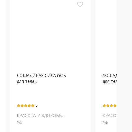
favorite_border
ЛОШАДИНАЯ СИЛА гель
ЛОШАДИНАЯ С
для тела...
для тела...
5
5
КРАСОТА И ЗДОРОВЬ...
КРАСОТА И ЗД
РФ
РФ