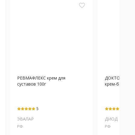
favorite_border
РЕВМАФЛЕКС крем для
ДОКТОР БОБ
суставов 100г
крем-бальзам д
5
5
ЭВАЛАР
ДИОД
РФ
РФ