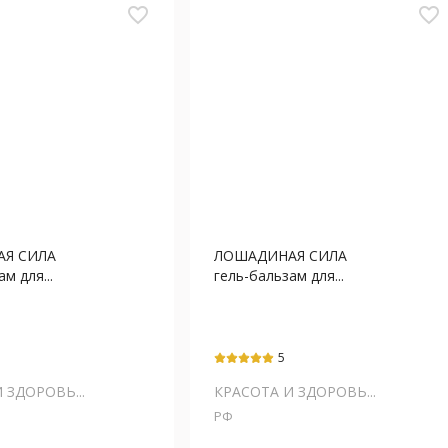
favorite_border
favorite_border
Я СИЛА
ЛОШАДИНАЯ СИЛА
м для...
гель-бальзам для...
5
 ЗДОРОВЬ...
КРАСОТА И ЗДОРОВЬ...
РФ