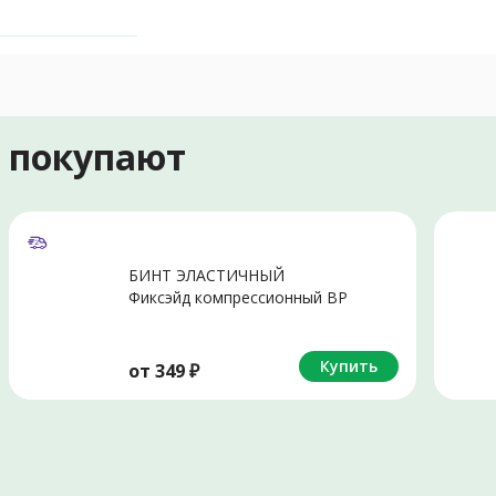
е покупают
БИНТ ЭЛАСТИЧНЫЙ
Фиксэйд компрессионный ВР
8х300см
Купить
от
349
₽