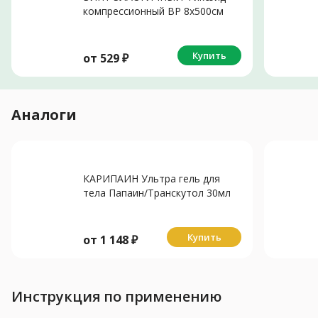
компрессионный ВР 8х500см
Купить
от
529
₽
Аналоги
КАРИПАИН Ультра гель для
тела Папаин/Транскутол 30мл
Купить
от
1 148
₽
Инструкция по применению