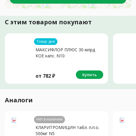
С этим товаром покупают
Товар дня
МАКСИФЛОР ПЛЮС 30 млрд
КОЕ капс. N10
Купить
от
782
₽
Аналоги
Нет в наличии
КЛАРИТРОМИЦИН табл. п.п.о.
500мг N5