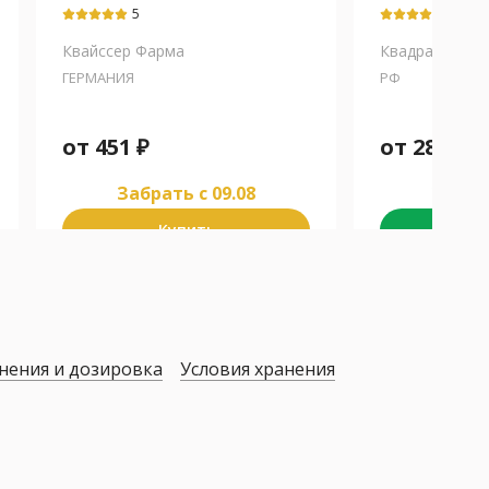
5
5
Квайссер Фарма
Квадрат-С
ГЕРМАНИЯ
РФ
от
451
₽
от
289
₽
Забрать c 09.08
Забра
Купить
К
нения и дозировка
Условия хранения