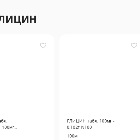
ГЛИЦИН
favorite_border
favorite_border
бл.
ГЛИЦИН табл. 100мг -
100мг...
0.102г N100
100мг