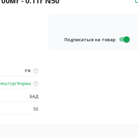
0мг - 0.11г N50
Подписаться на товар
РФ
нешторгФарма
БАД
50