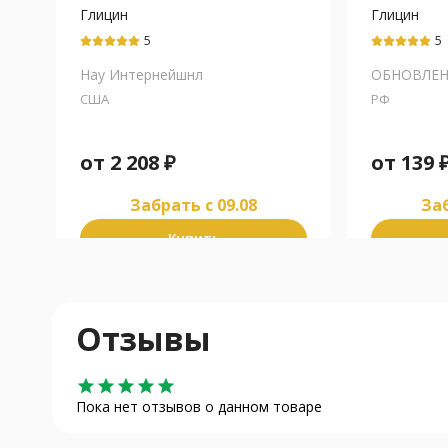
Глицин
Глицин
5
5
Нау Интернейшнл
ОБНОВЛЕ
США
РФ
от
2 208
₽
от
139
Забрать c 09.08
Заб
Купить
Отзывы
star
star
star
star
star
Пока нет отзывов о данном товаре