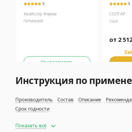
кислота+Глицин+Пиридоксин
5
5
(В6)+Тиамина хлорид
(В1)
Квайссер Фарма
СОЛГАР
ГЕРМАНИЯ
США
от
2 51
Заб
Не уведомлять
Инструкция по приме
Производитель
Состав
Описание
Рекоменда
Срок годности
Показать всё