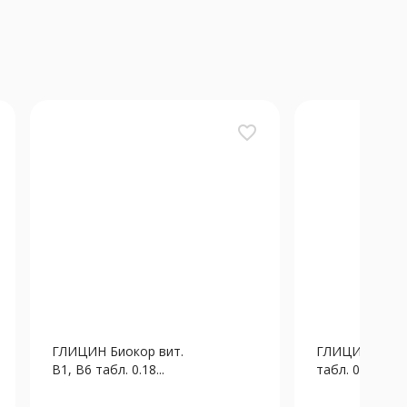
favorite_border
ГЛИЦИН Биокор вит.
ГЛИЦИН БиоФ
В1, В6 табл. 0.18...
табл. 0.102г N