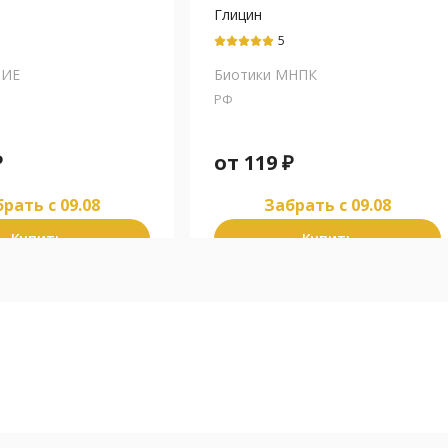
Глицин
5
НИЕ
Биотики МНПК
РФ
₽
от
119
₽
рать c 09.08
Забрать c 09.08
Купить
Купить