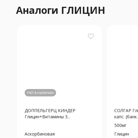
Аналоги ГЛИЦИН
favorite_border
Нет в наличии
ДОППЕЛЬГЕРЦ КИНДЕР
СОЛГАР Гл
Глицин+Витамины 3...
капс. (банк.)
500мг
Аскорбиновая
Глицин