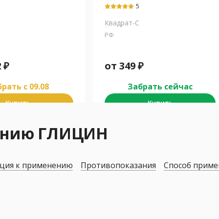
5
Квадрат-С
РФ
2
₽
от
349
₽
рать c 09.08
Забрать сейчас
Купить
Купить
нению ГЛИЦИН
ция к применению
Противопоказания
Способ приме