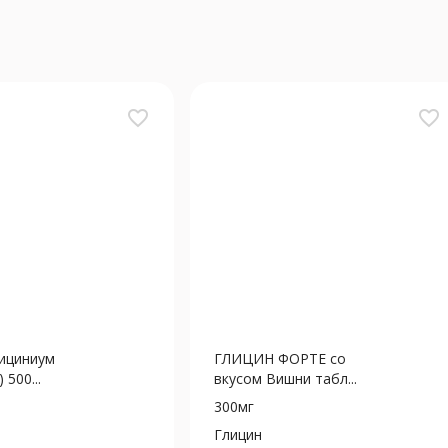
favorite_border
favorite_border
ициниум
ГЛИЦИН ФОРТЕ со
 500...
вкусом Вишни табл...
300мг
Глицин