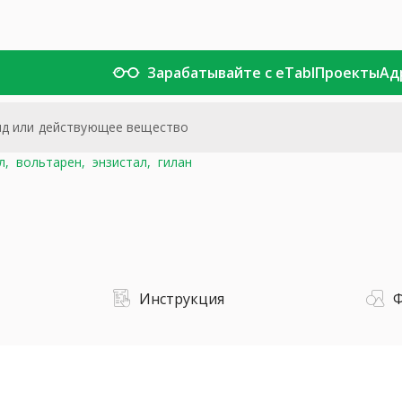
Зарабатывайте с eTabl
Проекты
Ад
л,
вольтарен,
энзистал,
гилан
Инструкция