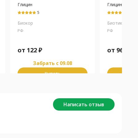
Глицин
Глицин
5
5
Биокор
Биотики МНП
РФ
РФ
от
122
₽
от
96
₽
Забрать c 09.08
Забра
Купить
К
Написать отзыв