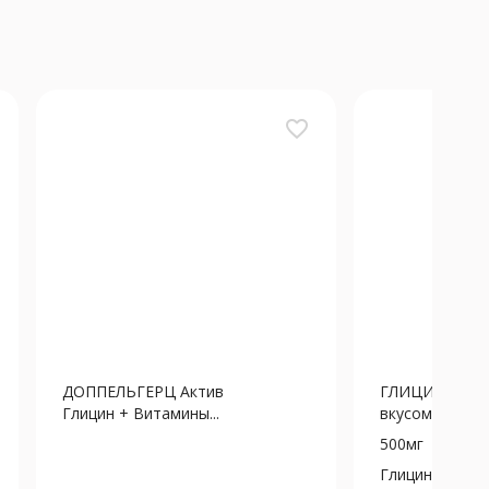
favorite_border
ДОППЕЛЬГЕРЦ Актив
ГЛИЦИН ФОРТ
Глицин + Витамины...
вкусом Вишни 
500мг
Глицин