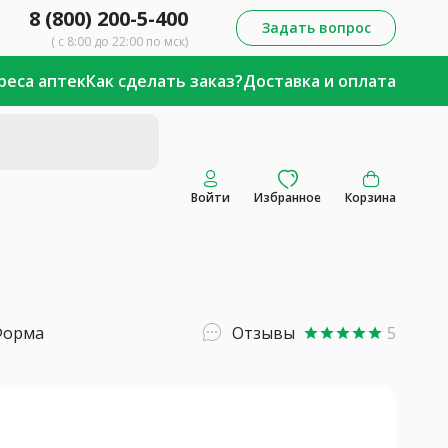
8 (800) 200-5-400
Задать вопрос
( с 8:00 до 22:00 по мск)
реса аптек
Как сделать заказ?
Доставка и оплата
Войти
Избранное
Корзина
Форма
Отзывы
5
star
star
star
star
star