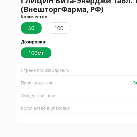
ГЛИЦИН Вита-Энерджи табл. 10
(ВнешторгФарма, РФ)
Количество:
50
100
Дозировка:
100мг
Страна производитель
Производитель
В
Общее описание
Количество в упаковке