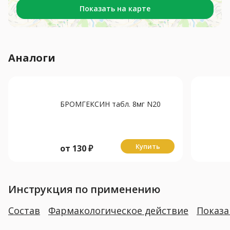
Показать на карте
Аналоги
БРОМГЕКСИН табл. 8мг N20
Купить
от
130
₽
Инструкция по применению
Состав
Фармакологическое действие
Показ