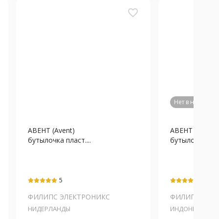
favorite_border
Нет в наличии
АВЕНТ (Avent)
АВЕНТ (Avent)
бутылочка пласт....
бутылочка плас
5
5
ФИЛИПС ЭЛЕКТРОНИКС
ФИЛИПС ЭЛЕ
НИДЕРЛАНДЫ
ИНДОНЕЗИЯ...