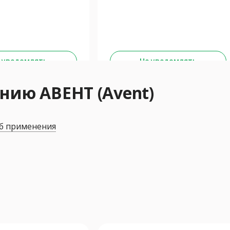
 уведомлять
Не уведомлять
нию АВЕНТ (Avent)
б применения