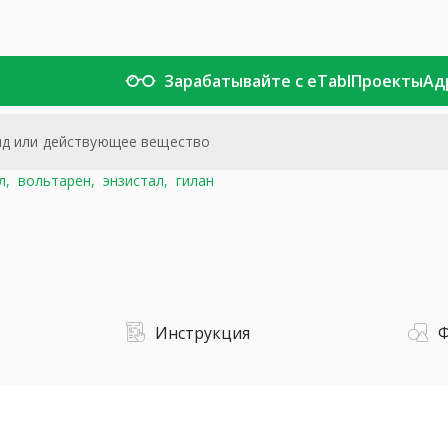
Зарабатывайте с eTabl
Проекты
Ад
л,
вольтарен,
энзистал,
гилан
Инструкция