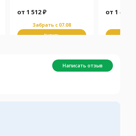
от
1 512
₽
от
1 451
₽
Забрать c 07.08
Забра
Купить
К
Написать отзыв