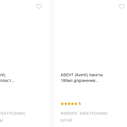
favorite_border
favorite_border
nt)
АВЕНТ (Avent) пакеты
ласт....
180мл д/хранения...
5
ЛЕКТРОНИКС
ФИЛИПС ЭЛЕКТРОНИКС
ДЫ
КИТАЙ