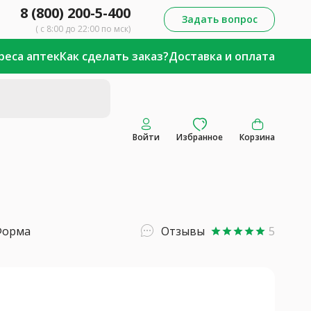
8 (800) 200-5-400
Задать вопрос
( с 8:00 до 22:00 по мск)
реса аптек
Как сделать заказ?
Доставка и оплата
Войти
Избранное
Корзина
Форма
Отзывы
5
star
star
star
star
star