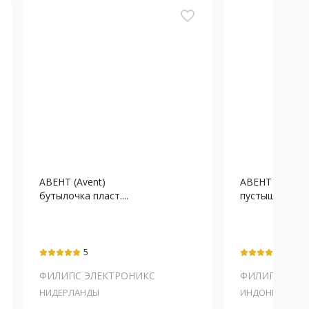
favorite_border
АВЕНТ (Avent)
АВЕНТ (Avent)
бутылочка пласт....
пустышка силик.
5
5
ФИЛИПС ЭЛЕКТРОНИКС
ФИЛИПС ЭЛЕ
НИДЕРЛАНДЫ
ИНДОНЕЗИЯ