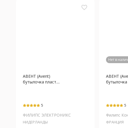
favorite_border
Нет в нали
АВЕНТ (Avent)
АВЕНТ (Ave
бутылочка пласт....
бутылочка с
5
5
ФИЛИПС ЭЛЕКТРОНИКС
Филипс Кон
НИДЕРЛАНДЫ
ФРАНЦИЯ