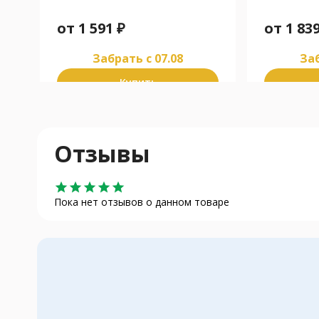
от
1 591
₽
от
1 83
Забрать c 07.08
Заб
Купить
Отзывы
star
star
star
star
star
Пока нет отзывов о данном товаре