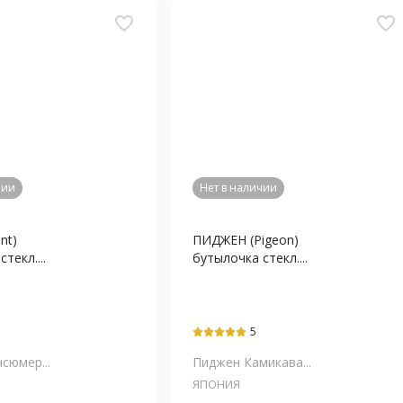
favorite_border
favorite_border
чии
Нет в наличии
nt)
ПИДЖЕН (Pigeon)
текл....
бутылочка стекл....
5
сюмер...
Пиджен Камикава...
ЯПОНИЯ