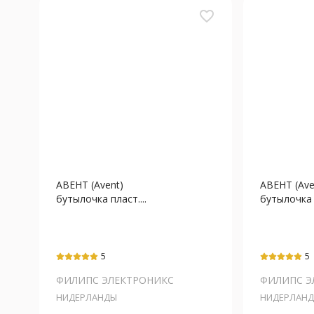
favorite_border
АВЕНТ (Avent)
АВЕНТ (Ave
бутылочка пласт....
бутылочка п
5
5
ФИЛИПС ЭЛЕКТРОНИКС
ФИЛИПС Э
НИДЕРЛАНДЫ
НИДЕРЛАН