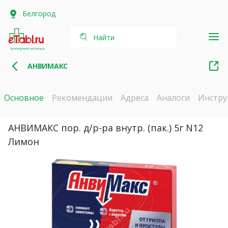
Белгород
Найти
интернет-аптека
АНВИМАКС
Основное
Рекомендации
Адреса
Аналоги
Инстру
АНВИМАКС пор. д/р-ра внутр. (пак.) 5г N12
Лимон